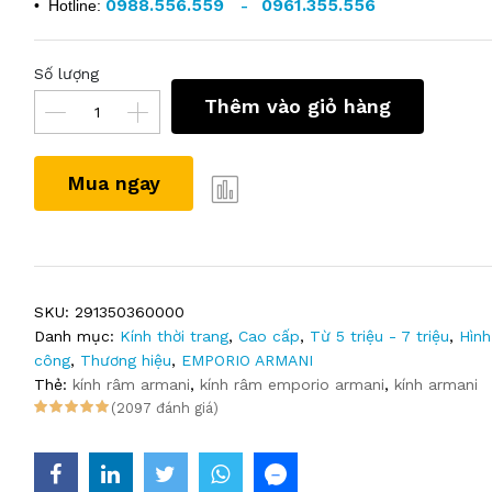
0988.556.559
0961.355.556
• Hotline:
-
Số lượng
Thêm vào giỏ hàng
Mua ngay
SKU:
291350360000
Danh mục:
Kính thời trang
,
Cao cấp
,
Từ 5 triệu - 7 triệu
,
Hình
công
,
Thương hiệu
,
EMPORIO ARMANI
Thẻ:
kính râm armani
,
kính râm emporio armani
,
kính armani
(2097 đánh giá)