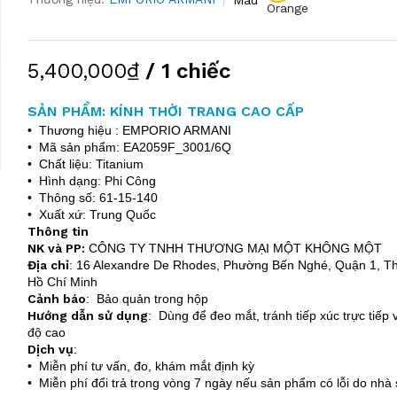
Orange
5,400,000₫
/ 1 chiếc
SẢN PHẨM: KÍNH THỜI TRANG CAO CẤP
• Thương hiệu : EMPORIO ARMANI
• Mã sản phẩm: EA2059F_3001/6Q
• Chất liệu: Titanium
• Hình dạng: Phi Công
• Thông số: 61-15-140
• Xuất xứ: Trung Quốc
Thông tin
NK và PP:
CÔNG TY TNHH THƯƠNG MẠI MỘT KHÔNG MỘT
Địa chỉ
:
16 Alexandre De Rhodes, Phường Bến Nghé, Quận 1, T
Hồ Chí Minh
Cảnh báo
: Bảo quản trong hộp
Hướng dẫn sử dụng
: Dùng để đeo mắt, tránh tiếp xúc trực tiếp v
độ cao
Dịch vụ
:
• Miễn phí tư vấn, đo, khám mắt định kỳ
• Miễn phí đổi trả trong vòng 7 ngày nếu sản phẩm có lỗi do nhà 