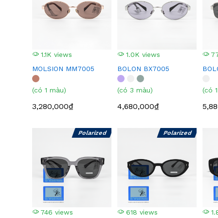
1.1K views
1.0K views
77
MOLSION MM7005
BOLON BX7005
BOL
(có 1 màu)
(có 3 màu)
(có 
3,280,000₫
4,680,000₫
5,8
Polarized
Polarized
746 views
618 views
1.