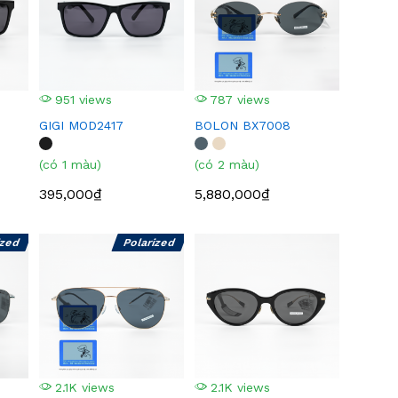
951 views
787 views
GIGI MOD2417
BOLON BX7008
(có 1 màu)
(có 2 màu)
395,000₫
5,880,000₫
ized
Polarized
2.1K views
2.1K views