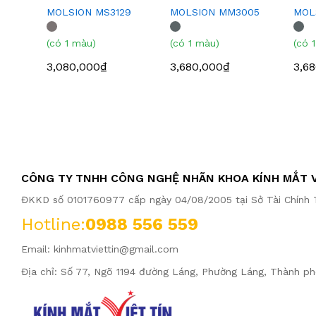
MOLSION MS3129
MOLSION MM3005
MOL
(có 1 màu)
(có 1 màu)
(có 
3,080,000₫
3,680,000₫
3,6
CÔNG TY TNHH CÔNG NGHỆ NHÃN KHOA KÍNH MẮT V
ĐKKD số 0101760977 cấp ngày 04/08/2005 tại Sở Tài Chính T
Hotline:
0988 556 559
Email:
kinhmatviettin@gmail.com
Địa chỉ: Số 77, Ngõ 1194 đường Láng, Phường Láng, Thành ph