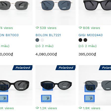
4 views
539 views
808 views
ON BX7003
BOLON BL7221
GIGI MOD2443
1 màu)
(có 2 màu)
(có 2 màu)
80,000₫
4,080,000₫
395,000₫
Polarized
Polarized
Polar
8K views
1.2K views
1.9K views