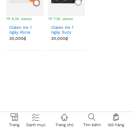
6.1K views
7.1K views
Clalen Iris 1
Clalen Iris 1
ngày Alicia
ngày Suzy
Brown
Gray
30,000₫
30,000₫
Trang
Danh mục
Trang chủ
Tìm kiếm
Giỏ hàng