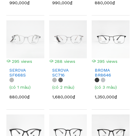
990,000₫
990,000₫
880,000₫
295 views
288 views
395 views
SEROVA
SEROVA
BROMA
SF668S
SC716
BR8646
(có 1 màu)
(có 2 màu)
(có 3 màu)
880,000₫
1,680,000₫
1,350,000₫