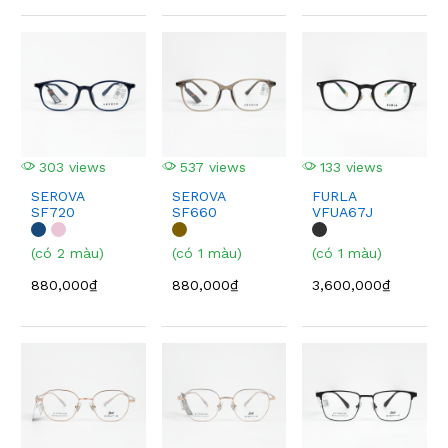
303 views
537 views
133 views
SEROVA
SEROVA
FURLA
SF720
SF660
VFUA67J
(có 2 màu)
(có 1 màu)
(có 1 màu)
880,000₫
880,000₫
3,600,000₫