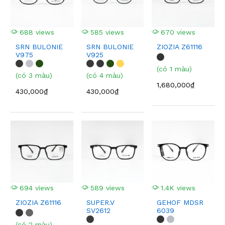
688 views
585 views
670 views
SRN BULONIE
SRN BULONIE
ZIOZIA Z61116
V975
V925
(có 1 màu)
(có 3 màu)
(có 4 màu)
1,680,000₫
430,000₫
430,000₫
694 views
589 views
1.4K views
ZIOZIA Z61116
SUPER.V
GEHOF MDSR
SV2612
6039
(có 2 màu)