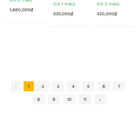
(có 1 màu)
(có 2 màu)
1,680,000₫
525,000₫
320,000₫
‹
1
2
3
4
5
6
7
8
9
10
11
›