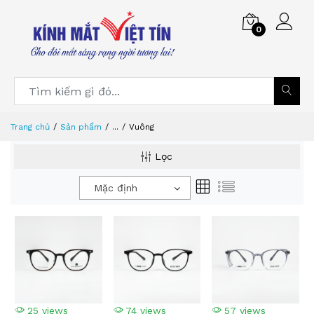
0
Trang chủ
Sản phẩm
...
Vuông
Lọc
Mặc định
25 views
74 views
57 views