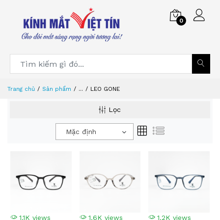
0
Trang chủ
Sản phẩm
...
LEO GONE
Lọc
Mặc định
1.1K views
1.6K views
1.2K views