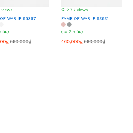
 views
2.7K views
OF WAR IP 99367
FAME OF WAR IP 93631
 màu)
(có 2 màu)
000₫
560,000₫
460,000₫
560,000₫