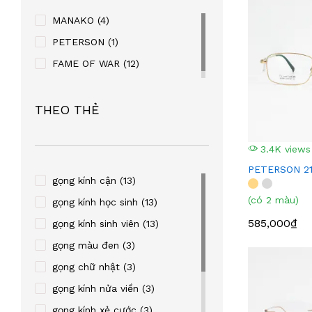
MANAKO
(4)
PETERSON
(1)
FAME OF WAR
(12)
THEO THẺ
3.4K views
PETERSON 2
gọng kính cận
(13)
(có 2 màu)
gọng kính học sinh
(13)
585,000₫
gọng kính sinh viên
(13)
gọng màu đen
(3)
gọng chữ nhật
(3)
gọng kính nửa viền
(3)
gọng kính xẻ cước
(3)