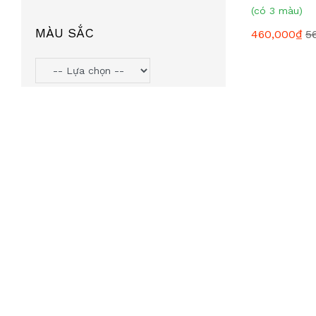
(có 3 màu)
MÀU SẮC
460,000₫
5