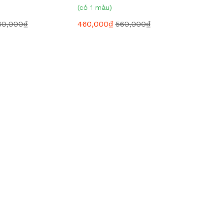
(có 1 màu)
60,000₫
460,000₫
560,000₫