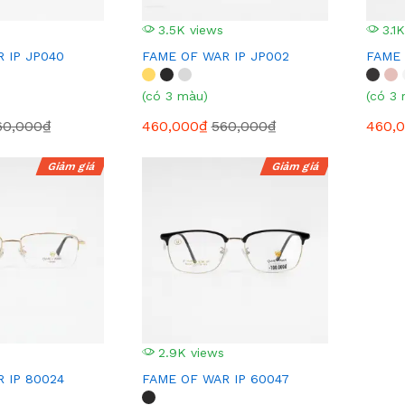
3.5K views
3.1K
 IP JP040
FAME OF WAR IP JP002
FAME 
(có 3 màu)
(có 3
60,000₫
460,000₫
560,000₫
460,
Giảm giá
Giảm giá
2.9K views
 IP 80024
FAME OF WAR IP 60047