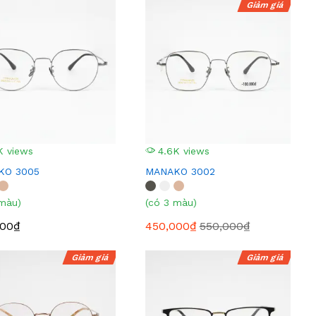
Giảm giá
K views
4.6K views
KO 3005
MANAKO 3002
 màu)
(có 3 màu)
000₫
450,000₫
550,000₫
Giảm giá
Giảm giá