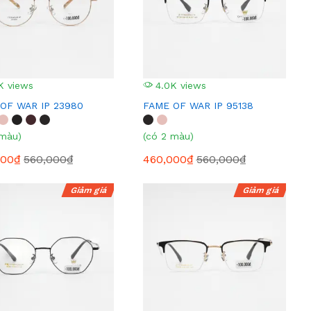
K views
4.0K views
OF WAR IP 23980
FAME OF WAR IP 95138
 màu)
(có 2 màu)
000₫
560,000₫
460,000₫
560,000₫
Giảm giá
Giảm giá