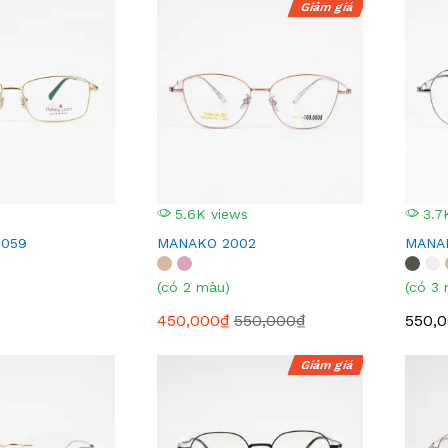
Giảm giá
5.6K views
3.7
1059
MANAKO 2002
MANA
(có 2 màu)
(có 3
450,000₫
550,000₫
550,
Giảm giá