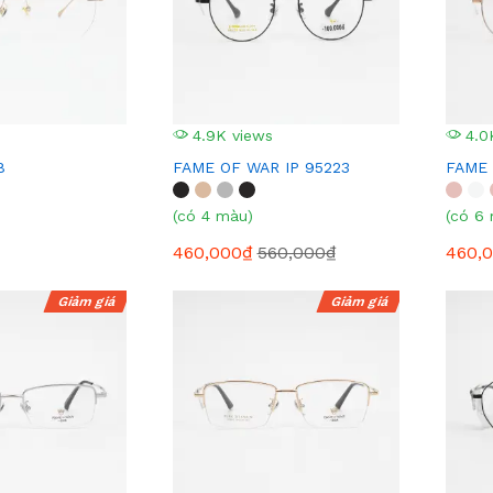
4.9K views
4.0
8
FAME OF WAR IP 95223
FAME 
(có 4 màu)
(có 6
460,000₫
560,000₫
460,
Giảm giá
Giảm giá