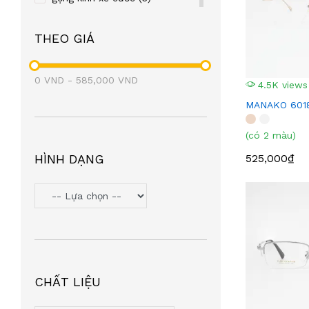
eyewear
(3)
THEO GIÁ
gọng manako
(3)
gọng kim loại
(3)
0
VND
-
585,000
VND
4.5K views
MANAKO 601
(có 2 màu)
HÌNH DẠNG
525,000₫
CHẤT LIỆU