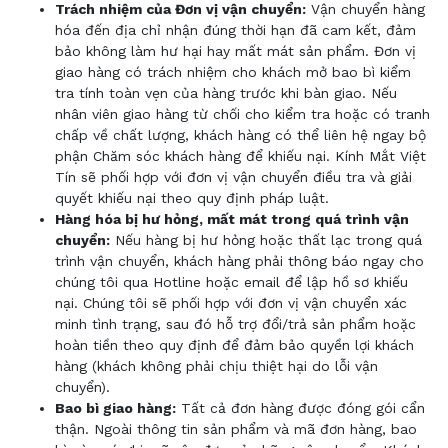
Trách nhiệm của Đơn vị vận chuyển:
Vận chuyển hàng
hóa đến địa chỉ nhận đúng thời hạn đã cam kết, đảm
bảo không làm hư hại hay mất mát sản phẩm. Đơn vị
giao hàng có trách nhiệm cho khách mở bao bì kiểm
tra tính toàn vẹn của hàng trước khi
bàn
giao. Nếu
nhân viên giao hàng từ chối cho kiểm tra hoặc có tranh
chấp về chất lượng, khách
hàng
có thể liên hệ ngay bộ
phận Chăm sóc khách hàng để khiếu nại. Kính Mắt Việt
Tín sẽ phối hợp với đơn vị vận chuyển điều tra và giải
quyết khiếu nại theo quy định pháp luật.
Hàng
hóa bị
hư hỏng, mất mát trong
quá trình vận
chuyển
:
Nếu hàng bị hư hỏng hoặc thất lạc trong quá
trình vận chuyển, khách hàng phải thông báo ngay cho
chúng tôi qua Hotline hoặc email để lập hồ sơ khiếu
nại. Chúng tôi sẽ phối hợp với đơn vị vận chuyển xác
minh tình trạng, sau đó hỗ trợ đổi/trả sản phẩm hoặc
hoàn tiền theo quy định để đảm bảo quyền lợi khách
hàng (khách không phải chịu thiệt hại do lỗi vận
chuyển).
Bao bì giao hàng:
Tất cả đơn hàng được đóng gói cẩn
thận. Ngoài thông tin sản phẩm và mã đơn hàng, bao