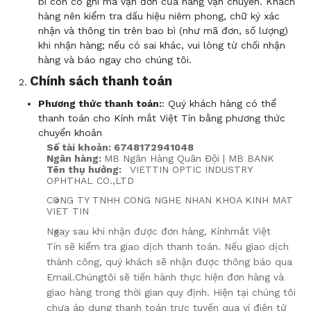
bì còn có ghi mã vận đơn của hãng vận chuyển. Khách
hàng nên kiểm tra dấu hiệu niêm phong, chữ ký xác
nhận và thông tin trên bao bì (như mã đơn, số lượng)
khi nhận hàng; nếu có sai khác, vui lòng từ chối nhận
hàng và báo ngay cho chúng tôi.
Chính sách thanh toán
Phương thức thanh toán:
: Quý khách hàng có thể
thanh toán cho Kính mắt Việt Tín bằng phương thức
chuyển khoản
Số tài khoản: 6748172941048
Ngân hàng:
MB Ngân Hàng Quân Đội | MB BANK
Tên thụ hưởng:
VIETTIN OPTIC INDUSTRY
OPHTHAL CO.,LTD
CONG TY TNHH CONG NGHE NHAN KHOA KINH MAT
VIET TIN
Ngay sau khi nhận được đơn hàng, Kính
mắt Việt
Tín
sẽ kiểm tra giao dịch thanh toán. Nếu giao dịch
thành công
, quý khách sẽ nhận được thông báo qua
Email.
Chúng
tôi
sẽ tiến hành thực hiện đơn hàng và
giao hàng trong thời gian quy định.
Hiện tại chúng tôi
chưa áp dụng thanh toán trực tuyến qua ví điện tử