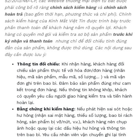
52/2013/NĐ-CP, các website thương mại điện tử bắt buộc
phải công bố rõ ràng
chính sách kiểm hàng
và
chính sách
hoàn trả
(bao gồm thời hạn, phương thức và chi phí). Chính
sách kiểm hàng của Kính Mắt Việt Tín được trình bày trước
phần thanh toán để khách hàng nắm rõ quyền lợi. Khách
hàng có quyền mở gói và kiểm tra sơ bộ sản phẩm
trước khi
ký nhận và thanh toán
nhưng chỉ để đối chiếu tính đúng
đắn của sản phẩm, không được thử dùng. Các nội dung sau
đây cần được lưu ý:
Thông tin đối chiếu:
Khi nhận hàng, khách hàng đối
chiếu sản phẩm thực tế với hóa đơn/đơn hàng (nhãn
hiệu, mã sản phẩm, mẫu mã, số lượng
…
) và mã vận
đơn ghi trên bao bì. Đảm bảo sản phẩm đúng như cam
kết trong đơn hàng. Nếu thông tin không khớp, khách
có quyền yêu cầu người giao hàng kiểm tra
và tiến hành
hoàn
lại.
Bằng chứng khi kiểm
hàng
:
Nếu phát hiện sai sót hoặc
hư hỏng (nhận sai mặt hàng, thiếu số lượng, bao bì rách
hỏng, sản phẩm bị vỡ/nứt, v.v.), khách
hàng
nên chụp
ảnh
hoặc quay lại
các dấu hiệu hư hỏng và thông tin
trên bao bì. Yêu cầu nhân viên vận chuyển ghi lại tình