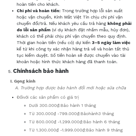
hoàn tiền cho khách.
Chi phí và hoàn tiền:
Trong trường hợp lỗi sản xuất
hoặc vận chuyển, Kính Mắt Việt Tín chịu chi phí vận
chuyển đổi/trả. Nếu khách yêu cầu trả hàng
không phải
do lỗi sản phẩm
(ví dụ khách đặt nhầm mẫu, hủy đơn),
khách có thể phải chịu phí vận chuyển theo quy định.
Thời gian hoàn tiền (nếu có) dự kiến
3–5 ngày làm việc
kể từ khi công ty xác nhận hàng trả về và hoàn tất thủ
tục kiểm duyệt. Số tiền hoàn sẽ được chuyển vào tài
khoản hoặc hình thức khách hàng đã thanh toán.
Chính
sách
bảo hành
I. Gọng kính
A. Trường hợp được bảo hành đổi mới hoặc sửa chữa
Đối
với các sản phẩm có giá trị
Dưới 300
.000
₫
:
Bảo hành 1 tháng
Từ 300
.000
₫
-
799
.000
₫
:
Bảo
hành
3 tháng
Từ 800
.000
₫
-
1.299
.000
₫
:
Bảo hành 6 tháng
Từ 1.300
.000
₫
-
1
.999.000
₫
:
Bảo hành 9 tháng