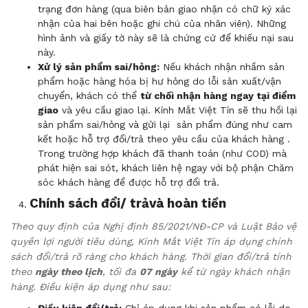
trạng đơn hàng (qua biên bản giao nhận có chữ ký xác
nhận của hai bên hoặc ghi chú của nhân viên). Những
hình ảnh và giấy tờ này sẽ là chứng cứ để khiếu nại sau
này.
Xử lý sản phẩm sai/hỏng:
Nếu khách nhận nhầm sản
phẩm hoặc hàng hóa bị hư hỏng do lỗi sản xuất/vận
chuyển, khách có thể
từ chối nhận hàng ngay tại điểm
giao
và yêu cầu giao lại. Kính Mắt Việt Tín sẽ thu hồi lại
sản
phẩm
sai/hỏng và gửi lại
sản phẩm đúng như cam
kết hoặc hỗ trợ đổi/trả theo yêu cầu của khách
hàng
.
Trong trường hợp khách đã thanh toán (như COD) mà
phát hiện sai sót, khách liên hệ ngay với bộ phận Chăm
sóc khách hàng để được hỗ trợ đổi trả.
Chính sách đổi
/
trả
và hoàn tiền
Theo quy định của Nghị định 85/2021/NĐ-CP và Luật Bảo vệ
quyền lợi người tiêu dùng, Kính Mắt Việt Tín áp dụng chính
sách đổi/trả rõ ràng cho khách hàng. Thời gian đổi/trả tính
theo
ngày theo lịch
, tối đa
07 ngày
kể từ ngày khách nhận
hàng. Điều kiện áp dụng như sau: