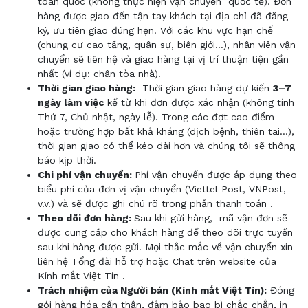
toàn quốc (không thực
hiện vận chuyển
quốc tế). Đơn
hàng được giao đến tận tay khách tại địa chỉ đã đăng
ký, ưu tiên giao đúng hẹn. Với các khu vực hạn chế
(chung cư cao tầng, quân sự, biên giới…), nhân viên vận
chuyển sẽ liên hệ và giao hàng tại vị trí thuận tiện gần
nhất (ví dụ: chân tòa nhà).
Thời gian giao hàng
:
Thời gian giao hàng dự kiến
3–7
ngày làm việc
kể từ khi đơn được xác nhận (không tính
Thứ 7, Chủ nhật, ngày lễ). Trong các đợt cao điểm
hoặc trường hợp bất khả kháng (dịch bệnh, thiên tai…),
thời gian giao có thể kéo dài hơn và chúng tôi sẽ thông
báo kịp thời.
Chi phí vận chuyển
:
Phí vận chuyển
được áp dụng theo
biểu phí của đơn vị vận chuyển (Viettel Post, VNPost,
v.v.)
và sẽ được ghi chú rõ trong phần thanh toán
.
Theo dõi đơn hàng:
Sau khi gửi hàng,
mã vận đơn sẽ
được cung cấp cho khách hàng để theo dõi trực tuyến
sau khi hàng được gửi. Mọi thắc mắc về vận chuyển xin
liên hệ Tổng đài hỗ trợ hoặc Chat trên website của
Kính
mắt Việt Tín
.
Trách nhiệm của Người bán (Kính mắt Việt Tín):
Đóng
gói hàng hóa cẩn thận, đảm bảo bao bì chắc chắn, in