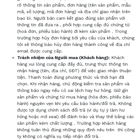
rõ thông tin sản phẩm, đơn hàng (tên sản phẩm, mẫu
mã, số lượng, mã đơn hàng) và địa chỉ giao nhận trên
bao bì. Người bán cam kết giao đúng sản phẩm với
thông tin đã đưa ra
, phối hợp cung cấp đủ chứng từ
(hoá đơn, phiếu bảo hành) đi
kèm sản phẩm
. Trong
trường hợp hủy đơn hàng bởi
yêu cầu của
khách, chúng
tôi sẽ thông báo hủy
đơn hàng thành công về địa chỉ
email được cung cấp.
Trách nhiệm của Người mua (Khách hàng):
Khách
hàng vui lòng
cung cấp đầy đủ, trung thực thông tin
nhận hàng (tên, địa chỉ, SĐT) để việc giao nhận thuận
tiện. Thanh toán đúng phương thức và thời hạn đã
chọn. Khi nhận hàng, chủ động kiểm tra sản phẩm và
thông báo ngay nếu có sai lệch hay hư hỏng. Giữ gìn
sản phẩm và chứng từ mua hàng (hóa đơn, phiếu bảo
hành) nguyên vẹn khi yêu cầu bảo hành/đổi trả. Không
được lợi dụng chính sách đổi trả (ví dụ tự ý làm hư
hỏng hoặc mở seal)
để đánh tráo và thay thế bằng các
sản phẩm kém chất lượng
. Trường hợp
khách hàng
không tuân thủ đúng những quy định nêu trên
thì công
ty không có nghĩa vụ tiếp nhận đổi trả.