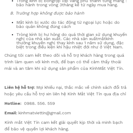
Tròng kính bị bong
rộp lớp váng phủ thành từng mảng
:
bảo hành trong vòng 3
tháng
kể từ ngày mua hàng.
B. Trường hợp không được bảo hành
Mắt kính bị xước do tác động từ ngoại lực hoặc do
bảo quản không đúng cách
Tròng kính bị hư hỏng do quá thời gian sử dụng khuyến
nghị của nhà sản xuất. Các nhà sản xuất
mắt
kính
thường khuyến nghị thay kính sau 1 năm sử dụng, đặc
biệt trong điều kiện khí hậu nhiệt đới như ở Việt Nam.
Chúng tôi cam kết theo dõi và hỗ trợ khách hàng trong quá
trình làm quen với kính mới, để bạn có thể cảm thấy thoải
mái và an tâm khi sử dụng sản phẩm của Kính
Mắt
Việt Tín.
Liên hệ hỗ trợ:
Mọi khiếu nại, thắc mắc về chính sách đổi trả
hoặc yêu cầu hỗ trợ xin liên hệ Kính Mắt Việt Tín qua
địa chỉ
Hotline
:
0988
.
556
.
559
Email:
kinhmatviettin@gmail.com
Kính
mắt Việt Tín
cam kết giải quyết kịp thời và minh bạch
để bảo vệ quyền lợi khách hàng.