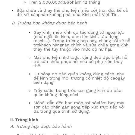
Trên 2
.000.000
₫
:
Bảo
hành
12 tháng
Sửa chữa và thay thế phụ kiện (nếu có) trọn đời, kể cả
đối với sản
phẩm
không phải của Kính
mắt
Việt Tín.
B. Trường hợp không được bảo hành
Gãy kính, méo kính do tác động từ ngoại lực
(
như
ngồi lên kính, dẫm lên kính
, tác động
mạnh
…). Trong trường hợp này, chúng tôi sẽ hỗ
trợ
khách hàng
nắn chỉnh và sửa chữa gọng kính
,
thay thế tùy thuộc vào mức độ hư hại
.
Mất phụ kiện như logo, càng đeo đặc biệt: hỗ
trợ sửa chữa phục hồi nếu có phụ kiện thay
thế.
Hư hỏng do bảo quản không đúng cách, như
để kính trong môi trường có nhiệt độ cao
gây
biến dạng
Trầy xước, bong tróc sơn gọng kính do bảo
quản không đúng cách
Mồ
hôi dẫn đến
hao mòn,
oxi hóa
làm bay màu
sơn các phần gắn gọng tiếp xúc trực tiếp với
da trong quá trình sử dụng.
II
. Tròng kính
A. Trường hợp được bảo hành