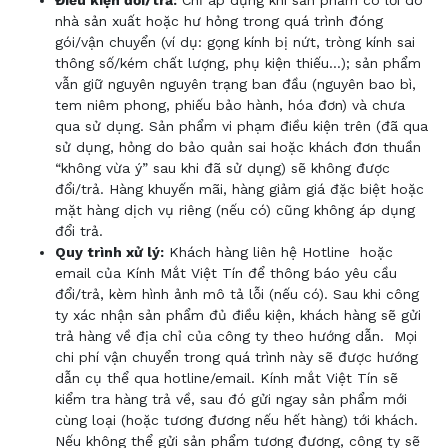
Điều kiện đổi/trả:
Chỉ áp dụng khi sản phẩm có lỗi do
nhà sản xuất hoặc hư hỏng trong quá trình đóng
gói/vận chuyển (ví dụ: gọng kính bị nứt, tròng kính sai
thông số/kém chất lượng, phụ kiện thiếu…); sản phẩm
vẫn giữ nguyên nguyên trạng ban đầu (nguyên bao bì,
tem niêm phong, phiếu bảo hành, hóa đơn) và chưa
qua sử dụng. Sản phẩm vi phạm điều kiện trên (đã qua
sử dụng, hỏng do bảo quản sai hoặc khách đơn thuần
“không vừa ý” sau khi đã sử dụng) sẽ không được
đổi/trả. Hàng khuyến mãi, hàng giảm giá đặc biệt hoặc
mặt hàng dịch vụ riêng (nếu có) cũng không áp dụng
đổi trả.
Quy trình xử lý:
Khách hàng liên hệ Hotline
hoặc
email của Kính Mắt Việt Tín để thông báo yêu cầu
đổi/trả, kèm hình ảnh mô tả lỗi (nếu có). Sau khi công
ty xác nhận sản phẩm đủ điều kiện, khách
hàng
sẽ gửi
trả hàng về địa chỉ của công ty theo hướng dẫn
.
Mọi
chi phí vận chuyển trong quá trình này sẽ được hướng
dẫn cụ thể qua hotline/email. Kính mắt Việt Tín sẽ
kiểm tra hàng trả về, sau đó gửi ngay sản phẩm mới
cùng loại (hoặc tương đương nếu hết hàng) tới khách.
Nếu không thể gửi sản phẩm tương đương, công ty sẽ