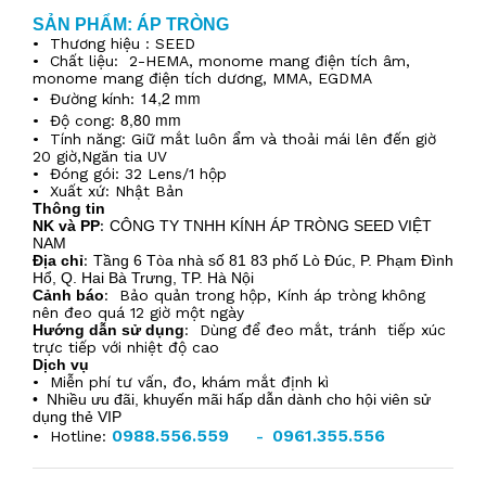
SẢN PHẨM: ÁP TRÒNG
•
Thương hiệu : SEED
•
Chất liệu: 2-HEMA, monome mang điện tích âm,
monome mang điện tích dương, MMA, EGDMA
14,2 mm
•
Đường kính:
8,80 mm
•
Độ cong:
•
Tính năng: Giữ mắt luôn ẩm và thoải mái lên đến giờ
20 giờ,
Ngăn tia UV
• Đóng gói: 32 Lens/1 hộp
•
Xuất xứ: Nhật Bản
Thông tin
NK và PP
:
CÔNG TY TNHH KÍNH ÁP TRÒNG SEED VIỆT
NAM
Địa chỉ
:
Tầng 6 Tòa nhà số 81 83 phố Lò Đúc, P. Phạm Đình
Hổ, Q. Hai Bà Trưng, TP. Hà Nội
Cảnh báo
: Bảo quản trong hộp, Kính áp tròng không
nên đeo quá 12 giờ một ngày
Hướng dẫn sử dụng
: Dùng để đeo mắt, tránh tiếp xúc
trực tiếp với nhiệt độ cao
Dịch vụ
•
Miễn phí tư vấn, đo, khám mắt định kì
• Nhiều ưu đãi, khuyến mãi hấp dẫn dành cho hội viên sử
dụng thẻ VIP
0988.556.559
0961.355.556
•
Hotline:
-