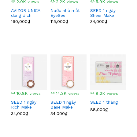
2.0K views
2.2K views
5.9K views
1
AVIZOR-UNICA
Nước nhỏ mắt
SEED 1 ngày
Bau
dung dịch
EyeSee
Sheer Make
Lom
ngâm 350ml
Comfort 15ml
160,000₫
115,000₫
34,000₫
143
10.8K views
14.3K views
8.2K views
7
SEED 1 ngày
SEED 1 ngày
SEED 1 tháng
Cla
Rich Make
Base Make
thá
88,000₫
34,000₫
34,000₫
125