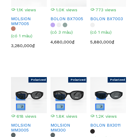
1.1K views
1.0K views
773 views
5
MOLSION
BOLON BX7005
BOLON BX7003
BO
MM7005
(có 3 màu)
(có 1 màu)
(có
(có 1 màu)
4,680,000₫
5,880,000₫
4,0
3,280,000₫
Polarized
Polarized
Polarized
618 views
1.8K views
1.2K views
1
MOLSION
MOLSION
BOLON BX3011
BO
MM3005
MM300