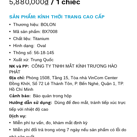
5,880,000₫
/ 1 chiếc
SẢN PHẨM: KÍNH THỜI TRANG CAO CẤP
• Thương hiệu: BOLON
• Mã sản phẩm: BX7008
• Chất liệu: Titanium
• Hình dạng: Oval
• Thông số: 56-18-145
• Xuất xứ: Trung Quốc
NK và PP:
CÔNG TY TNHH MẮT KÍNH TRƯƠNG HÀO
PHÁT
Địa chỉ:
Phòng 1508, Tầng 15, Tòa nhà VinCom Center
Đồng Khởi, Số 72 Lê Thánh Tôn, P. Bến Nghé, Quận 1, TP.
Hồ Chí Minh
Cảnh báo:
Bảo quản trong hộp
Hướng dẫn sử dụng:
Dùng để đeo mắt, tránh tiếp xúc trực
tiếp với nhiệt độ cao
Dịch vụ:
• Miễn phí tư vấn, đo, khám mắt định kỳ
• Miễn phí đổi trả trong vòng 7 ngày nếu sản phẩm có lỗi do
nhà sản xuất