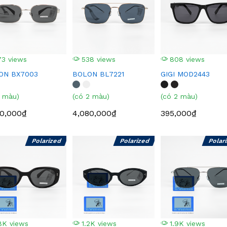
3 views
538 views
808 views
ON BX7003
BOLON BL7221
GIGI MOD2443
1 màu)
(có 2 màu)
(có 2 màu)
80,000₫
4,080,000₫
395,000₫
Polarized
Polarized
Polar
8K views
1.2K views
1.9K views