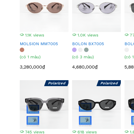
1.1K views
1.0K views
77
MOLSION MM7005
BOLON BX7005
BOL
(có 1 màu)
(có 3 màu)
(có 
3,280,000₫
4,680,000₫
5,8
Polarized
Polarized
745 views
618 views
1.