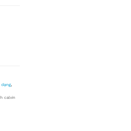
 dạng
,
nh calvin