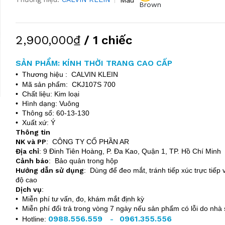
Brown
2,900,000₫
/ 1 chiếc
SẢN PHẨM: KÍNH THỜI TRANG CAO CẤP
• Thương hiệu : CALVIN KLEIN
• Mã sản phẩm: CKJ107S 700
• Chất liệu: Kim loại
• Hình dạng: Vuông
• Thông số: 60-13-130
• Xuất xứ: Ý
Thông tin
NK và PP
:
CÔNG TY CỔ PHẦN AR
Địa chỉ
:
9 Đinh Tiên Hoàng, P. Đa Kao, Quận 1, TP. Hồ Chí Minh
Cảnh báo
: Bảo quản trong hộp
Hướng dẫn sử dụng
: Dùng để đeo mắt, tránh tiếp xúc trực tiếp v
độ cao
Dịch vụ
:
• Miễn phí tư vấn, đo, khám mắt định kỳ
• Miễn phí đổi trả trong vòng 7 ngày nếu sản phẩm có lỗi do nhà 
0988.556.559
0961.355.556
• Hotline:
-