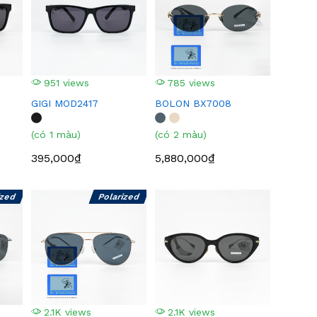
951 views
785 views
GIGI MOD2417
BOLON BX7008
(có 1 màu)
(có 2 màu)
395,000₫
5,880,000₫
ized
Polarized
2.1K views
2.1K views