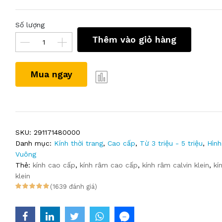
Số lượng
Thêm vào giỏ hàng
Mua ngay
SKU:
291171480000
Danh mục:
Kính thời trang
,
Cao cấp
,
Từ 3 triệu - 5 triệu
,
Hình
Vuông
Thẻ:
kính cao cấp
,
kính râm cao cấp
,
kính râm calvin klein
,
kí
klein
(1639 đánh giá)