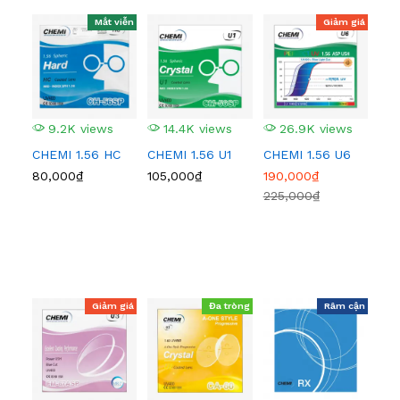
Mắt viễn
Giảm giá
9.2K views
14.4K views
26.9K views
3
CHEMI 1.56 HC
CHEMI 1.56 U1
CHEMI 1.56 U6
CHE
80,000₫
105,000₫
190,000₫
340
225,000₫
436
Giảm giá
Đa tròng
Râm cận