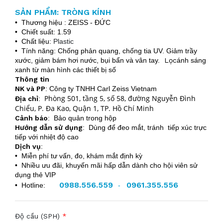
SẢN PHẨM: TRÒNG KÍNH
• Thương hiệu : ZEISS - ĐỨC
• Chiết suất: 1.59
• Chất liệu:
Plastic
• Tính năng: Chống phản quang, chống tia UV. Giảm trầy
xước, giảm bám hơi nước, bụi bẩn và vân tay.
Lọc
ánh sáng
xanh từ màn hình các thiết bị số
Thông tin
NK và PP
: Công ty TNHH Carl Zeiss Vietnam
Phòng 501, tầng 5, số 58, đường Nguyễn Đình
Địa chỉ
:
Chiểu, P. Đa Kao, Quận 1, TP. Hồ Chí Minh
Cảnh báo
: Bảo quản trong hộp
Hướng dẫn sử dụng
: Dùng để đeo mắt, tránh tiếp xúc trực
tiếp với nhiệt độ cao
Dịch vụ
:
• Miễn phí tư vấn, đo, khám mắt định kỳ
• Nhiều ưu đãi, khuyến mãi hấp dẫn dành cho hội viên sử
dụng thẻ VIP
0988.556.559
0961.355.556
• Hotline:
-
Độ cầu (SPH)