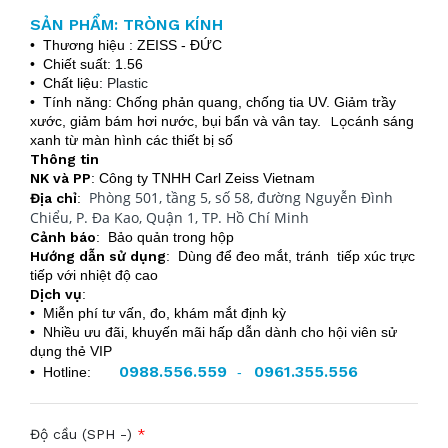
SẢN PHẨM: TRÒNG KÍNH
• Thương hiệu : ZEISS - ĐỨC
• Chiết suất: 1.56
• Chất liệu:
Plastic
• Tính năng: Chống phản quang, chống tia UV. Giảm trầy
xước, giảm bám hơi nước, bụi bẩn và vân tay.
Lọc
ánh sáng
xanh từ màn hình các thiết bị số
Thông tin
NK và PP
: Công ty TNHH Carl Zeiss Vietnam
Phòng 501, tầng 5, số 58, đường Nguyễn Đình
Địa chỉ
:
Chiểu, P. Đa Kao, Quận 1, TP. Hồ Chí Minh
Cảnh báo
: Bảo quản trong hộp
Hướng dẫn sử dụng
: Dùng để đeo mắt, tránh tiếp xúc trực
tiếp với nhiệt độ cao
Dịch vụ
:
• Miễn phí tư vấn, đo, khám mắt định kỳ
• Nhiều ưu đãi, khuyến mãi hấp dẫn dành cho hội viên sử
dụng thẻ VIP
0988.556.559
0961.355.556
• Hotline:
-
Độ cầu (SPH -)