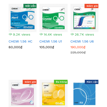
Mắt viễn
Giảm giá
9.2K views
14.4K views
26.7K views
3
CHEMI 1.56 HC
CHEMI 1.56 U1
CHEMI 1.56 U6
CHE
80,000₫
105,000₫
190,000₫
340
225,000₫
436
Giảm giá
Đa tròng
Râm cận