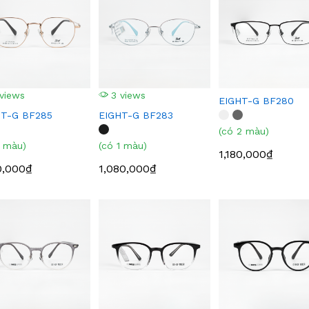
views
3 views
EIGHT-G BF280
HT-G BF285
EIGHT-G BF283
(có 2 màu)
1 màu)
(có 1 màu)
1,180,000₫
0,000₫
1,080,000₫