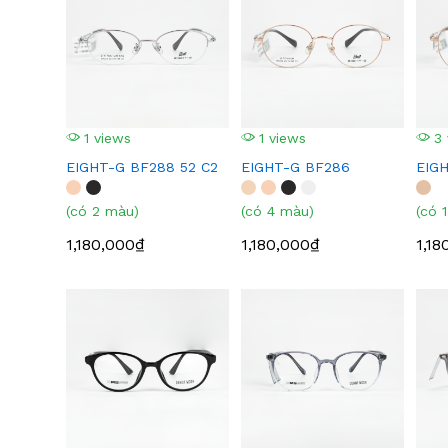
1 views
1 views
3 
EIGHT-G BF288 52 C2
EIGHT-G BF286
EIG
(có 2 màu)
(có 4 màu)
(có 
1,180,000₫
1,180,000₫
1,18