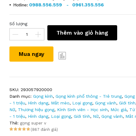
0988.556.559
0961.355.556
• Hotline
:
-
Số lượng
Thêm vào giỏ hàng
Mua ngay
SKU:
293057920000
Danh mục:
Gọng kính
,
Gọng kính phổ thông - Trẻ trung
,
Gọng 
- 1 triệu
,
Hình dạng
,
Mắt mèo
,
Loại gọng
,
Gọng vành
,
Giới tính
Nữ
,
Thương hiệu gọng
,
Kính Sinh viên - Học sinh
,
Mức giá
,
Từ
- 1 triệu
,
Hình dạng
,
Loại gọng
,
Giới tính
,
Nữ
,
Gọng vành
,
Mắt 
Thẻ:
gọng super v
(867 đánh giá)