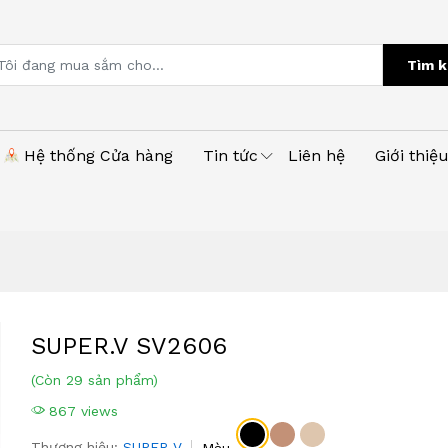
Tìm k
Hệ thống Cửa hàng
Tin tức
Liên hệ
Giới thiệ
SUPER.V SV2606
(Còn 29 sản phẩm)
867 views
Thương hiệu:
SUPER V
Màu