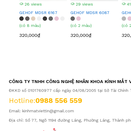
26 views
29 views
41
GEHOF MDSR 6167
GEHOF MDSR 6087
GEH
(có 8 màu)
(có 2 màu)
(có 
320,000₫
320,000₫
320
CÔNG TY TNHH CÔNG NGHỆ NHÃN KHOA KÍNH MẮT V
ĐKKD số 0101760977 cấp ngày 04/08/2005 tại Sở Tài Chính T
Hotline:
0988 556 559
Email:
kinhmatviettin@gmail.com
Địa chỉ: Số 77, Ngõ 1194 đường Láng, Phường Láng, Thành ph