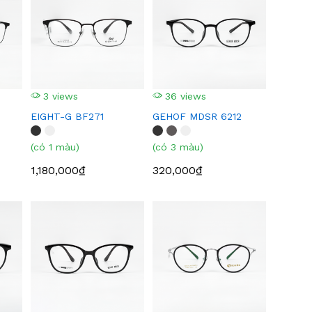
3 views
36 views
EIGHT-G BF271
GEHOF MDSR 6212
(có 1 màu)
(có 3 màu)
1,180,000₫
320,000₫