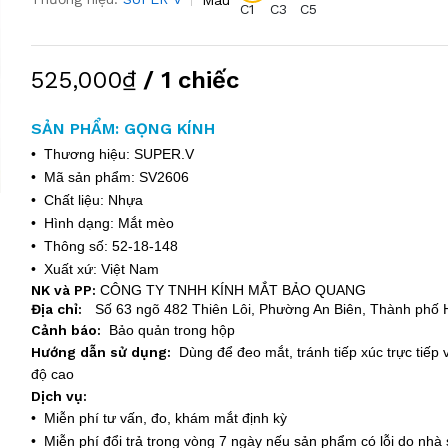
C1
C3
C5
525,000₫
/ 1 chiếc
SẢN PHẨM: GỌNG KÍNH
• Thương hiệu: SUPER.V
• Mã sản phẩm: SV2606
• Chất liệu: Nhựa
• Hình dạng: Mắt mèo
• Thông số: 52-18-148
• Xuất xứ: Việt Nam
NK và PP:
CÔNG TY TNHH KÍNH MẮT BẢO QUANG
Địa chỉ:
Số 63 ngõ 482 Thiên Lôi, Phường An Biên, Thành phố 
Cảnh báo:
Bảo quản trong hộp
Hướng dẫn sử dụng:
Dùng để đeo mắt, tránh tiếp xúc trực tiếp v
độ cao
Dịch vụ:
• Miễn phí tư vấn, đo, khám mắt định kỳ
• Miễn phí đổi trả trong vòng 7 ngày nếu sản phẩm có lỗi do nhà 