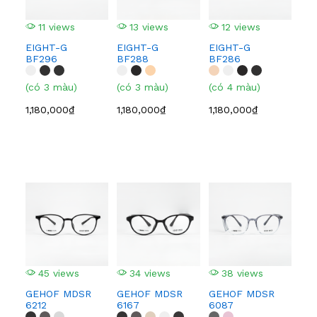
11 views
13 views
12 views
1
EIGHT-G
EIGHT-G
EIGHT-G
EI
BF296
BF288
BF286
BF
(có 3 màu)
(có 3 màu)
(có 4 màu)
(có
1,180,000₫
1,180,000₫
1,180,000₫
1,1
45 views
34 views
38 views
4
GEHOF MDSR
GEHOF MDSR
GEHOF MDSR
GE
6212
6167
6087
608