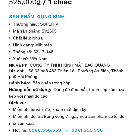
525,000₫
/ 1 chiếc
SẢN PHẨM: GỌNG KÍNH
• Thương hiệu: SUPER.V
• Mã sản phẩm: SV2605
• Chất liệu: Nhựa
• Hình dạng: Mắt mèo
• Thông số: 52-17-148
• Xuất xứ: Việt Nam
NK và PP:
CÔNG TY TNHH KÍNH MẮT BẢO QUANG
Địa chỉ:
Số 63 ngõ 482 Thiên Lôi, Phường An Biên, Thành
phố Hải Phòng
Cảnh báo:
Bảo quản trong hộp
Hướng dẫn sử dụng:
Dùng để đeo mắt, tránh tiếp xúc trực
tiếp với nhiệt độ cao
Dịch vụ:
• Miễn phí tư vấn, đo, khám mắt định kỳ
• Miễn phí đổi trả trong vòng 7 ngày nếu sản phẩm có lỗi do
nhà sản xuất
0988.556.559
0961.355.556
• Hotline
:
-