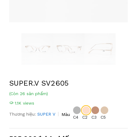
SUPER.V SV2605
(Còn 26 sản phẩm)
1.1K views
Thương hiệu:
SUPER V
Màu
C4
C2
C3
C5