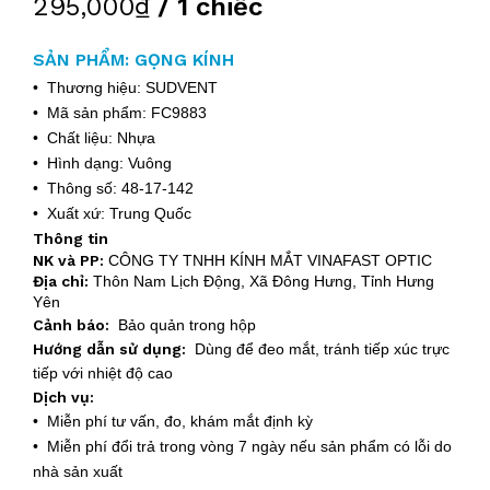
295,000₫
/ 1 chiếc
SẢN PHẨM: GỌNG KÍNH
• Thương hiệu: SUDVENT
• Mã sản phẩm: FC9883
• Chất liệu: Nhựa
• Hình dạng: Vuông
• Thông số: 48-17-142
• Xuất xứ: Trung Quốc
Thông tin
NK và PP:
CÔNG TY TNHH KÍNH MẮT VINAFAST OPTIC
Địa chỉ:
Thôn Nam Lịch Động, Xã Đông Hưng, Tỉnh Hưng
Yên
Cảnh báo:
Bảo quản trong hộp
Hướng dẫn sử dụng:
Dùng để đeo mắt, tránh tiếp xúc trực
tiếp với nhiệt độ cao
Dịch vụ:
• Miễn phí tư vấn, đo, khám mắt định kỳ
• Miễn phí đổi trả trong vòng 7 ngày nếu sản phẩm có lỗi do
nhà sản xuất