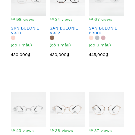
98 views
34 views
67 views
4
SRN BULONIE
SAN BULONIE
SAN BULONIE
SA
V933
V932
88001
210
(có 1 màu)
(có 1 màu)
(có 3 màu)
(có
430,000₫
430,000₫
445,000₫
445
43 views
38 views
37 views
3