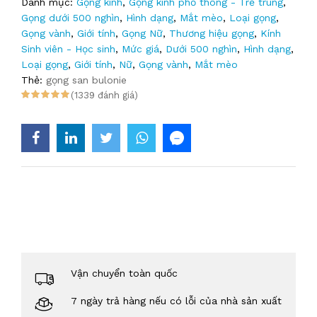
Danh mục:
Gọng kính
,
Gọng kính phổ thông - Trẻ trung
,
Gọng dưới 500 nghìn
,
Hình dạng
,
Mắt mèo
,
Loại gọng
,
Gọng vành
,
Giới tính
,
Gọng Nữ
,
Thương hiệu gọng
,
Kính
Sinh viên - Học sinh
,
Mức giá
,
Dưới 500 nghìn
,
Hình dạng
,
Loại gọng
,
Giới tính
,
Nữ
,
Gọng vành
,
Mắt mèo
Thẻ:
gọng san bulonie
(1339 đánh giá)
Vận chuyển toàn quốc
7 ngày trả hàng nếu có lỗi của nhà sản xuất