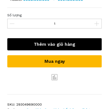
Số lượng
Thêm vào giỏ hàng
Mua ngay
SKU:
293049690000