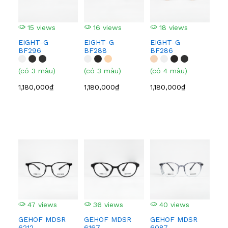
15 views
16 views
18 views
1
EIGHT-G
EIGHT-G
EIGHT-G
EI
BF296
BF288
BF286
BF
(có 3 màu)
(có 3 màu)
(có 4 màu)
(có
1,180,000₫
1,180,000₫
1,180,000₫
1,1
47 views
36 views
40 views
5
GEHOF MDSR
GEHOF MDSR
GEHOF MDSR
GE
6212
6167
6087
608