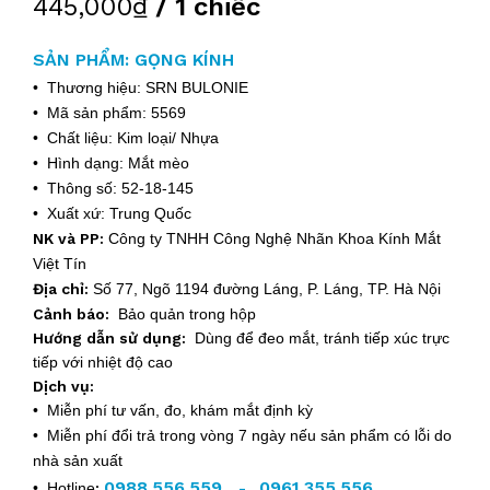
445,000₫
/ 1 chiếc
SẢN PHẨM: GỌNG KÍNH
• Thương hiệu: SRN BULONIE
• Mã sản phẩm: 5569
• Chất liệu: Kim loại/ Nhựa
• Hình dạng: Mắt mèo
• Thông số: 52-18-145
• Xuất xứ: Trung Quốc
NK và PP:
Công ty TNHH Công Nghệ Nhãn Khoa Kính Mắt
Việt Tín
Địa chỉ:
Số 77, Ngõ 1194 đường Láng, P. Láng, TP. Hà Nội
Cảnh báo:
Bảo quản trong hộp
Hướng dẫn sử dụng:
Dùng để đeo mắt, tránh tiếp xúc trực
tiếp với nhiệt độ cao
Dịch vụ:
• Miễn phí tư vấn, đo, khám mắt định kỳ
• Miễn phí đổi trả trong vòng 7 ngày nếu sản phẩm có lỗi do
nhà sản xuất
0988.556.559
0961.355.556
• Hotline
:
-