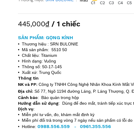
C1
C2
C3
C4
C5
445,000₫
/ 1 chiếc
SẢN PHẨM: GỌNG KÍNH
• Thương hiệu : SRN BULONIE
• Mã sản phẩm: 5510 50
• Chất liệu: Titanium
• Hình dạng: Vuông
• Thông số: 50-17-145
• Xuất xứ: Trung Quốc
Thông tin
NK và PP:
Công ty TNHH Công Nghệ Nhãn Khoa Kính Mắt V
Địa chỉ:
Số 77, Ngõ 1194 đường Láng, P. Láng Thượng, Q. Đ
Cảnh báo
: Bảo quản trong hộp
Hướng dẫn sử dụng
: Dùng để đeo mắt, tránh tiếp xúc trực t
Dịch vụ
:
• Miễn phí tư vấn, đo, khám mắt định kỳ
• Miễn phí đổi trả trong vòng 7 ngày nếu sản phẩm có lỗi do
0988.556.559
0961.355.556
• Hotline:
-