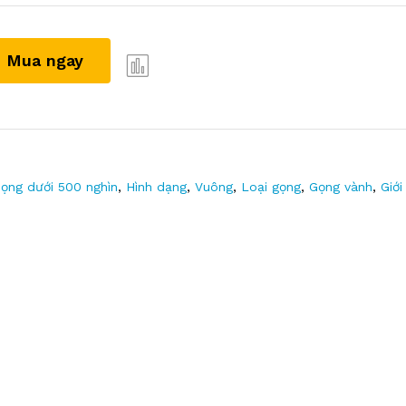
Mua ngay
ọng dưới 500 nghìn
,
Hình dạng
,
Vuông
,
Loại gọng
,
Gọng vành
,
Giới