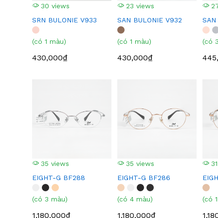
30 views
23 views
27
SRN BULONIE V933
SAN BULONIE V932
SAN
(có 1 màu)
(có 1 màu)
(có 
430,000₫
430,000₫
445
35 views
35 views
31
EIGHT-G BF288
EIGHT-G BF286
EIG
(có 3 màu)
(có 4 màu)
(có 
1,180,000₫
1,180,000₫
1,18