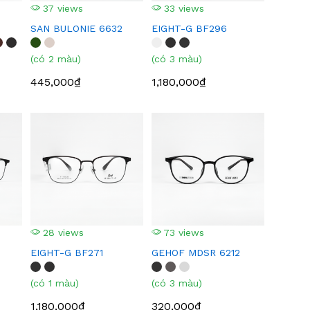
37 views
33 views
SAN BULONIE 6632
EIGHT-G BF296
(có 2 màu)
(có 3 màu)
445,000₫
1,180,000₫
28 views
73 views
EIGHT-G BF271
GEHOF MDSR 6212
(có 1 màu)
(có 3 màu)
1,180,000₫
320,000₫