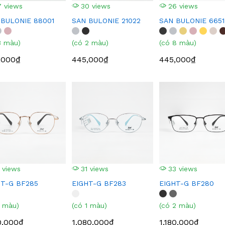
 views
30 views
26 views
 BULONIE 88001
SAN BULONIE 21022
SAN BULONIE 6651
3 màu)
(có 2 màu)
(có 8 màu)
,000₫
445,000₫
445,000₫
 views
31 views
33 views
HT-G BF285
EIGHT-G BF283
EIGHT-G BF280
1 màu)
(có 1 màu)
(có 2 màu)
0,000₫
1,080,000₫
1,180,000₫