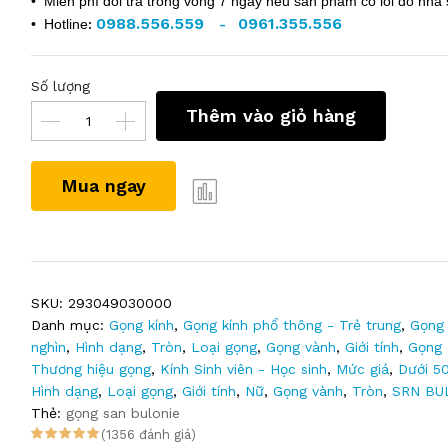
• Miễn phí đổi trả trong vòng 7 ngày nếu sản phẩm có lỗi do nhà 
0988.556.559
0961.355.556
• Hotline
:
-
Số lượng
Thêm vào giỏ hàng
Mua ngay
SKU:
293049030000
Danh mục:
Gọng kính
,
Gọng kính phổ thông - Trẻ trung
,
Gọng 
nghìn
,
Hình dạng
,
Tròn
,
Loại gọng
,
Gọng vành
,
Giới tính
,
Gọng
Thương hiệu gọng
,
Kính Sinh viên - Học sinh
,
Mức giá
,
Dưới 5
Hình dạng
,
Loại gọng
,
Giới tính
,
Nữ
,
Gọng vành
,
Tròn
,
SRN BU
Thẻ:
gọng san bulonie
(1356 đánh giá)