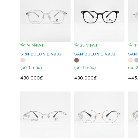
74 views
25 views
41
SRN BULONIE V933
SAN BULONIE V932
SAN
(có 1 màu)
(có 1 màu)
(có 
430,000₫
430,000₫
445