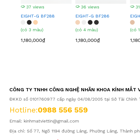
37 views
36 views
31
EIGHT-G BF288
EIGHT-G BF286
EIG
(có 3 màu)
(có 4 màu)
(có 
1,180,000₫
1,180,000₫
1,18
CÔNG TY TNHH CÔNG NGHỆ NHÃN KHOA KÍNH MẮT V
ĐKKD số 0101760977 cấp ngày 04/08/2005 tại Sở Tài Chính T
Hotline:
0988 556 559
Email:
kinhmatviettin@gmail.com
Địa chỉ: Số 77, Ngõ 1194 đường Láng, Phường Láng, Thành ph