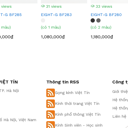
 views
31 views
33 views
HT-G BF285
EIGHT-G BF283
EIGHT-G BF280
1 màu)
(có 1 màu)
(có 2 màu)
0,000₫
1,080,000₫
1,180,000₫
IỆT TÍN
Thông tin RSS
Công t
P. Hà Nội
Giới thi
Gọng kính Việt Tín
Hệ thốn
Kính thời trang Việt Tín
Hệ thốn
Kính phổ thông Việt Tín
Liên hệ
ố Hà Nội, Việt Nam
Kính Sinh viên - Học sinh