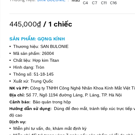
C4
C7
C11
C16
445,000₫
/ 1 chiếc
SẢN PHẨM: GỌNG KÍNH
• Thương hiệu: SAN BULONIE
• Mã sản phẩm: 26004
• Chất liệu: Hợp kim Titan
• Hình dạng: Tròn
• Thông số: 51-18-145
• Xuất xứ: Trung Quốc
NK và PP:
Công ty TNHH Công Nghệ Nhãn Khoa Kính Mắt Việt 
Địa chỉ:
Số 77, Ngõ 1194 đường Láng, P. Láng, TP. Hà Nội
Cảnh báo:
Bảo quản trong hộp
Hướng dẫn sử dụng:
Dùng để đeo mắt, tránh tiếp xúc trực tiếp v
độ cao
Dịch vụ:
• Miễn phí tư vấn, đo, khám mắt định kỳ