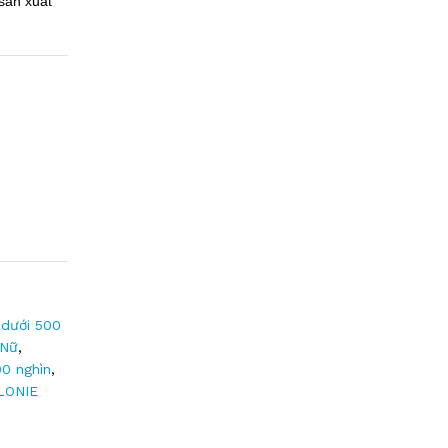
sản xuất
dưới 500
 Nữ
,
00 nghìn
,
LONIE