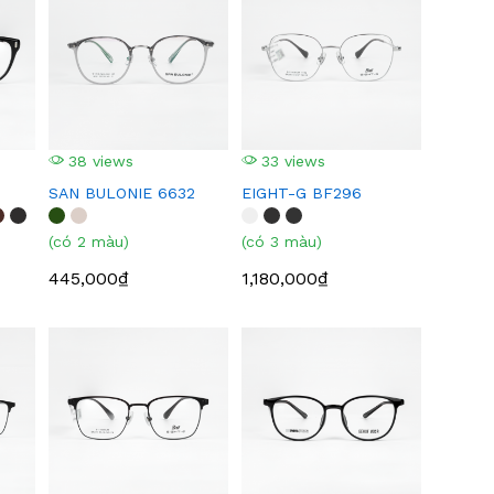
38 views
33 views
SAN BULONIE 6632
EIGHT-G BF296
(có 2 màu)
(có 3 màu)
445,000₫
1,180,000₫