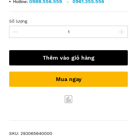
0988.556.559
0961.355.556
• Hotline
:
-
Số lượng
Thêm vào giỏ hàng
Mua ngay
SKU:
293065640000