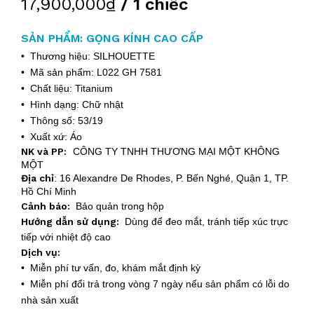
17,900,000₫
/ 1 chiếc
SẢN PHẨM: GỌNG KÍNH CAO CẤP
• Thương hiệu: SILHOUETTE
• Mã sản phẩm: L022 GH 7581
• Chất liệu: Titanium
• Hình dạng: Chữ nhật
• Thông số: 53/19
• Xuất xứ: Áo
NK và PP:
CÔNG TY TNHH THƯƠNG MẠI MỘT KHÔNG
MỘT
Địa chỉ
:
16 Alexandre De Rhodes, P. Bến Nghé, Quận 1, TP.
Hồ Chí Minh
Cảnh báo:
Bảo quản trong hộp
Hướng dẫn sử dụng:
Dùng để đeo mắt, tránh tiếp xúc trực
tiếp với nhiệt độ cao
Dịch vụ:
• Miễn phí tư vấn, đo, khám mắt định kỳ
• Miễn phí đổi trả trong vòng 7 ngày nếu sản phẩm có lỗi do
nhà sản xuất