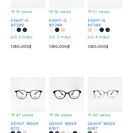
15 views
16 views
17 views
1
EIGHT-G
EIGHT-G
EIGHT-G
EI
BF296
BF288
BF286
BF
(có 3 màu)
(có 3 màu)
(có 4 màu)
(có
1,180,000₫
1,180,000₫
1,180,000₫
1,1
47 views
36 views
40 views
5
GEHOF MDSR
GEHOF MDSR
GEHOF MDSR
GE
6212
6167
6087
608