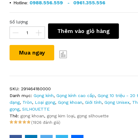
0988.556.559
0961.355.556
• Hotline:
-
Số lượng
Thêm vào giỏ hàng
Mua ngay
SKU:
291464180000
Danh mục:
Gọng kính
,
Gọng kính cao cấp
,
Gọng 10 triệu - 20 t
dạng
,
Tròn
,
Loại gọng
,
Gọng khoan
,
Giới tính
,
Gọng Unisex
,
Th
gọng
,
SILHOUETTE
Thẻ:
gọng khoan
,
gọng kim loại
,
gọng silhouette
(1926 đánh giá)