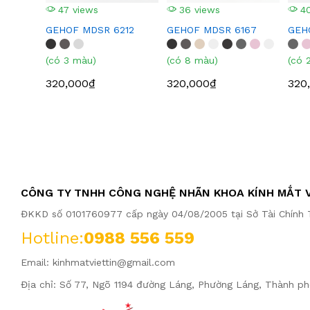
47 views
36 views
40
GEHOF MDSR 6212
GEHOF MDSR 6167
GEH
(có 3 màu)
(có 8 màu)
(có 
320,000₫
320,000₫
320
CÔNG TY TNHH CÔNG NGHỆ NHÃN KHOA KÍNH MẮT V
ĐKKD số 0101760977 cấp ngày 04/08/2005 tại Sở Tài Chính T
Hotline:
0988 556 559
Email:
kinhmatviettin@gmail.com
Địa chỉ: Số 77, Ngõ 1194 đường Láng, Phường Láng, Thành ph