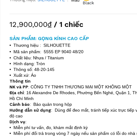
Black
12,900,000₫
/ 1 chiếc
SẢN PHẨM: GỌNG KÍNH CAO CẤP
• Thương hiệu : SILHOUETTE
• Mã sản phẩm: 5555 EP 9040 48/20
• Chất liệu: Nhựa / Titanium
• Hình dạng: Tròn
• Thông số: 48-20-145
• Xuất xứ: Áo
Thông tin
NK và PP
:
CÔNG TY TNHH THƯƠNG MẠI MỘT KHÔNG MỘT
Địa chỉ
:
16 Alexandre De Rhodes, Phường Bến Nghé, Quận 1, T
Hồ Chí Minh
Cảnh báo
: Bảo quản trong hộp
Hướng dẫn sử dụng
: Dùng để đeo mắt, tránh tiếp xúc trực tiếp v
độ cao
Dịch vụ
:
• Miễn phí tư vấn, đo, khám mắt định kỳ
• Miễn phí đổi trả trong vòng 7 ngày nếu sản phẩm có lỗi do nhà 