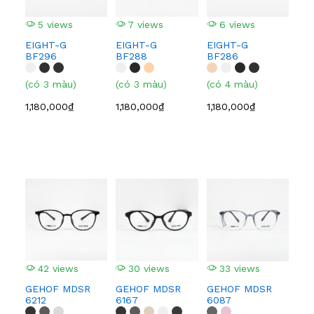
5 views
7 views
6 views
9
EIGHT-G
EIGHT-G
EIGHT-G
EI
BF296
BF288
BF286
BF
(có 3 màu)
(có 3 màu)
(có 4 màu)
(có
1,180,000₫
1,180,000₫
1,180,000₫
1,1
42 views
30 views
33 views
4
GEHOF MDSR
GEHOF MDSR
GEHOF MDSR
GE
6212
6167
6087
608