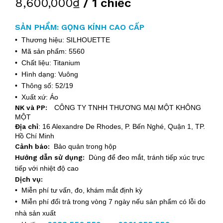
8,600,000₫
/ 1 chiếc
SẢN PHẨM: GỌNG KÍNH CAO CẤP
• Thương hiệu: SILHOUETTE
• Mã sản phẩm: 5560
• Chất liệu: Titanium
• Hình dạng: Vuông
• Thông số: 52/19
• Xuất xứ: Áo
NK và PP:
CÔNG TY TNHH THƯƠNG MẠI MỘT KHÔNG
MỘT
Địa chỉ
:
16 Alexandre De Rhodes, P. Bến Nghé, Quận 1, TP.
Hồ Chí Minh
Cảnh báo:
Bảo quản trong hộp
Hướng dẫn sử dụng:
Dùng để đeo mắt, tránh tiếp xúc trực
tiếp với nhiệt độ cao
Dịch vụ:
• Miễn phí tư vấn, đo, khám mắt định kỳ
• Miễn phí đổi trả trong vòng 7 ngày nếu sản phẩm có lỗi do
nhà sản xuất