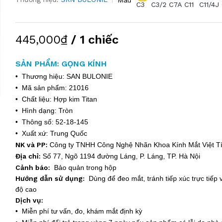
C3
C3/2
C7A
C11
C11/4J
445,000₫
/ 1 chiếc
SẢN PHẨM: GỌNG KÍNH
• Thương hiệu: SAN BULONIE
• Mã sản phẩm: 21016
• Chất liệu: Hợp kim Titan
• Hình dạng: Tròn
• Thông số: 52-18-145
• Xuất xứ: Trung Quốc
NK và PP:
Công ty TNHH Công Nghệ Nhãn Khoa Kính Mắt Việt 
Địa chỉ:
Số 77, Ngõ 1194 đường Láng, P. Láng, TP. Hà Nội
Cảnh báo:
Bảo quản trong hộp
Hướng dẫn sử dụng:
Dùng để đeo mắt, tránh tiếp xúc trực tiếp v
độ cao
Dịch vụ:
• Miễn phí tư vấn, đo, khám mắt định kỳ