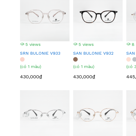
5 views
5 views
8 
SRN BULONIE V933
SAN BULONIE V932
SAN
(có 1 màu)
(có 1 màu)
(có 
430,000₫
430,000₫
445