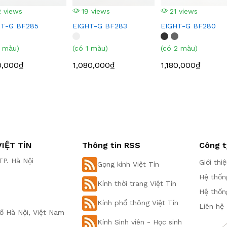
 views
19 views
21 views
HT-G BF285
EIGHT-G BF283
EIGHT-G BF280
1 màu)
(có 1 màu)
(có 2 màu)
0,000₫
1,080,000₫
1,180,000₫
IỆT TÍN
Thông tin RSS
Công t
P. Hà Nội
Giới thi
Gọng kính Việt Tín
Hệ thốn
Kính thời trang Việt Tín
Hệ thốn
Kính phổ thông Việt Tín
Liên hệ
ố Hà Nội, Việt Nam
Kính Sinh viên - Học sinh