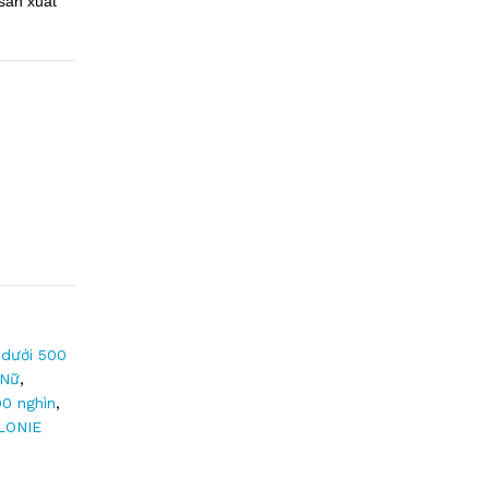
sản xuất
dưới 500
 Nữ
,
00 nghìn
,
LONIE