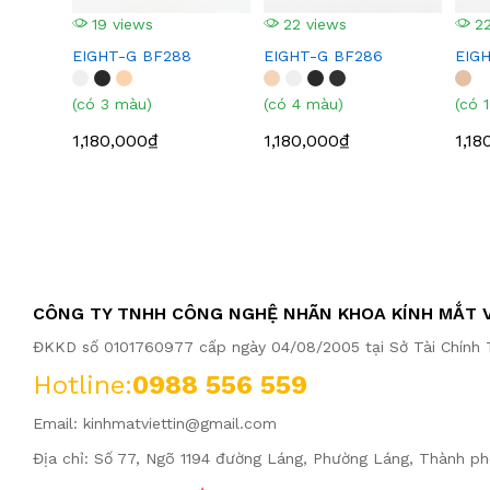
19 views
22 views
22
EIGHT-G BF288
EIGHT-G BF286
EIG
(có 3 màu)
(có 4 màu)
(có 
1,180,000₫
1,180,000₫
1,18
CÔNG TY TNHH CÔNG NGHỆ NHÃN KHOA KÍNH MẮT V
ĐKKD số 0101760977 cấp ngày 04/08/2005 tại Sở Tài Chính T
Hotline:
0988 556 559
Email:
kinhmatviettin@gmail.com
Địa chỉ: Số 77, Ngõ 1194 đường Láng, Phường Láng, Thành ph