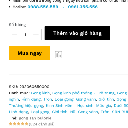
• Miễn phí đổi trả trong vòng 7 ngày nếu sản phẩm có lỗi do nhà 
0988.556.559
0961.355.556
• Hotline
:
-
Số lượng
Thêm vào giỏ hàng
Mua ngay
SKU:
293060650000
Danh mục:
Gọng kính
,
Gọng kính phổ thông - Trẻ trung
,
Gọng 
nghìn
,
Hình dạng
,
Tròn
,
Loại gọng
,
Gọng vành
,
Giới tính
,
Gọng
Thương hiệu gọng
,
Kính Sinh viên - Học sinh
,
Mức giá
,
Dưới 5
Hình dạng
,
Loại gọng
,
Giới tính
,
Nữ
,
Gọng vành
,
Tròn
,
SRN BU
Thẻ:
gọng san bulonie
(824 đánh giá)