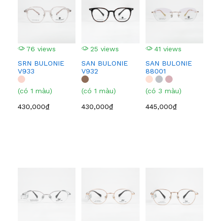
76 views
25 views
41 views
3
SRN BULONIE
SAN BULONIE
SAN BULONIE
SA
V933
V932
88001
210
(có 1 màu)
(có 1 màu)
(có 3 màu)
(có
430,000₫
430,000₫
445,000₫
445