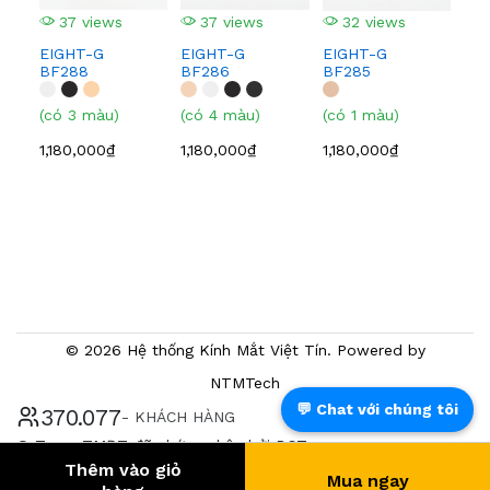
37 views
37 views
32 views
3
EIGHT-G
EIGHT-G
EIGHT-G
EI
BF288
BF286
BF285
BF
(có 3 màu)
(có 4 màu)
(có 1 màu)
(có
1,180,000₫
1,180,000₫
1,180,000₫
1,0
© 2026 Hệ thống Kính Mắt Việt Tín. Powered by
NTMTech
💬 Chat với chúng tôi
388.515
- KHÁCH HÀNG
® Trang TMĐT đã chứng nhận bởi BCT
Thêm vào giỏ
Mua ngay