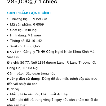
285,000₫
/ 1 chiếc
SẢN PHẨM: GỌNG KÍNH
• Thương hiệu: REBACCA
• Mã sản phẩm: R-6959
• Chất liệu: Kim loại
• Hình dạng: Mắt mèo
• Thông số: 53-16-142
• Xuất xứ: Trung Quốc
NK và PP:
Công ty TNHH Công Nghệ Nhãn Khoa Kính Mắt
Việt Tín
Địa chỉ:
Số 77, Ngõ 1194 đường Láng, P. Láng Thượng, Q.
Đống Đa, TP. Hà Nội
Cảnh báo:
Bảo quản trong hộp
Hướng dẫn sử dụng:
Dùng để đeo mắt, tránh tiếp xúc trực
tiếp với nhiệt độ cao
Dịch vụ:
• Miễn phí tư vấn, đo, khám mắt định kỳ
• Miễn phí đổi trả trong vòng 7 ngày nếu sản phẩm có lỗi do
nhà sản xuất