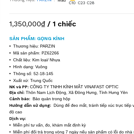
C10
C23
C28
1,350,000₫
/ 1 chiếc
SẢN PHẨM: GỌNG KÍNH
• Thương hiệu: PARZIN
• Mã sản phẩm: PZ62266
• Chất liệu: Kim loại/ Nhựa
• Hình dạng: Vuông
• Thông số: 52-18-145
• Xuất xứ: Trung Quốc
NK và PP:
CÔNG TY TNHH KÍNH MẮT VINAFAST OPTIC
Địa chỉ:
Thôn Nam Lịch Động, Xã Đông Hưng, Tỉnh Hưng Yên
Cảnh báo:
Bảo quản trong hộp
Hướng dẫn sử dụng:
Dùng để đeo mắt, tránh tiếp xúc trực tiếp v
độ cao
Dịch vụ:
• Miễn phí tư vấn, đo, khám mắt định kỳ
• Miễn phí đổi trả trong vòng 7 ngày nếu sản phẩm có lỗi do nhà 