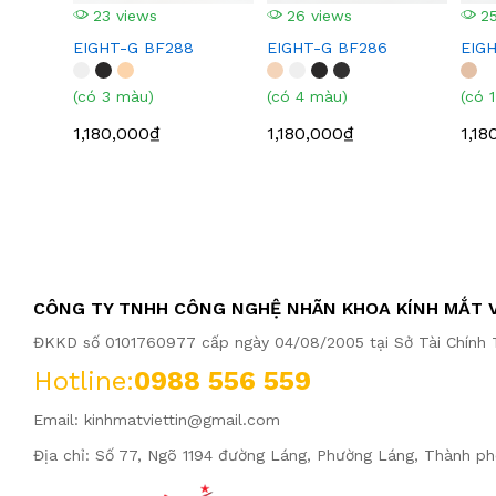
23 views
26 views
25
EIGHT-G BF288
EIGHT-G BF286
EIG
(có 3 màu)
(có 4 màu)
(có 
1,180,000₫
1,180,000₫
1,18
CÔNG TY TNHH CÔNG NGHỆ NHÃN KHOA KÍNH MẮT V
ĐKKD số 0101760977 cấp ngày 04/08/2005 tại Sở Tài Chính T
Hotline:
0988 556 559
Email:
kinhmatviettin@gmail.com
Địa chỉ: Số 77, Ngõ 1194 đường Láng, Phường Láng, Thành ph