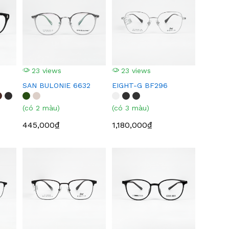
23 views
23 views
SAN BULONIE 6632
EIGHT-G BF296
(có 2 màu)
(có 3 màu)
445,000₫
1,180,000₫