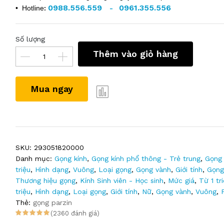
0988.556.559
0961.355.556
• Hotline
:
-
Số lượng
Thêm vào giỏ hàng
Mua ngay
SKU:
293051820000
Danh mục:
Gọng kính
,
Gọng kính phổ thông - Trẻ trung
,
Gọng 
triệu
,
Hình dạng
,
Vuông
,
Loại gọng
,
Gọng vành
,
Giới tính
,
Gọng
Thương hiệu gọng
,
Kính Sinh viên - Học sinh
,
Mức giá
,
Từ 1 tr
triệu
,
Hình dạng
,
Loại gọng
,
Giới tính
,
Nữ
,
Gọng vành
,
Vuông
,
Thẻ:
gọng parzin
(2360 đánh giá)