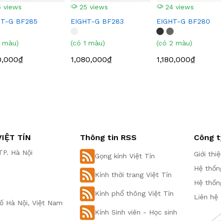
 views
25 views
24 views
HT-G BF285
EIGHT-G BF283
EIGHT-G BF280
1 màu)
(có 1 màu)
(có 2 màu)
0,000₫
1,080,000₫
1,180,000₫
IỆT TÍN
Thông tin RSS
Công t
P. Hà Nội
Giới thi
Gọng kính Việt Tín
Hệ thốn
Kính thời trang Việt Tín
Hệ thốn
Kính phổ thông Việt Tín
Liên hệ
ố Hà Nội, Việt Nam
Kính Sinh viên - Học sinh