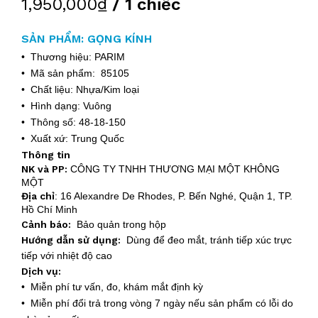
1,950,000₫
/ 1 chiếc
SẢN PHẨM: GỌNG KÍNH
• Thương hiệu: PARIM
• Mã sản phẩm: 85105
• Chất liệu: Nhựa/Kim loại
• Hình dạng: Vuông
• Thông số: 48-18-150
• Xuất xứ: Trung Quốc
Thông tin
NK và PP:
CÔNG TY TNHH THƯƠNG MẠI MỘT KHÔNG
MỘT
Địa chỉ
:
16 Alexandre De Rhodes, P. Bến Nghé, Quận 1, TP.
Hồ Chí Minh
Cảnh báo:
Bảo quản trong hộp
Hướng dẫn sử dụng:
Dùng để đeo mắt, tránh tiếp xúc trực
tiếp với nhiệt độ cao
Dịch vụ:
• Miễn phí tư vấn, đo, khám mắt định kỳ
• Miễn phí đổi trả trong vòng 7 ngày nếu sản phẩm có lỗi do