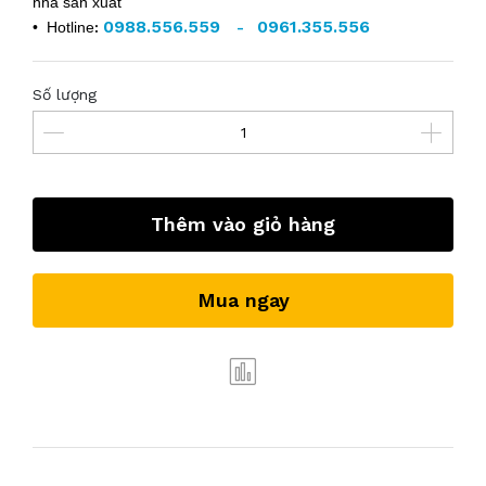
nhà sản xuất
0988.556.559
0961.355.556
• Hotline
:
-
Số lượng
Thêm vào giỏ hàng
Mua ngay