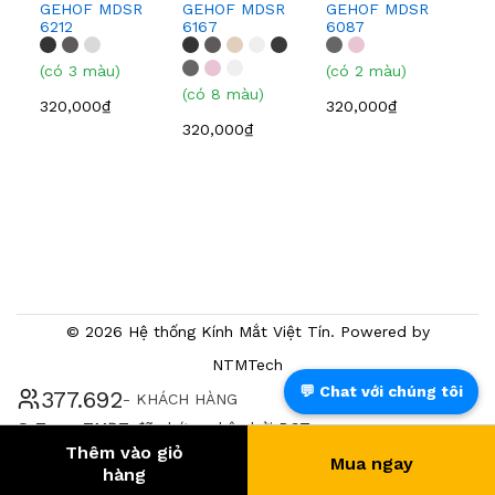
GEHOF MDSR
GEHOF MDSR
GEHOF MDSR
GE
6212
6167
6087
608
(có 3 màu)
(có 2 màu)
(có
(có 8 màu)
320,000₫
320,000₫
320
320,000₫
© 2026 Hệ thống Kính Mắt Việt Tín. Powered by
NTMTech
💬 Chat với chúng tôi
397.432
- KHÁCH HÀNG
® Trang TMĐT đã chứng nhận bởi BCT
Thêm vào giỏ
Mua ngay
hàng