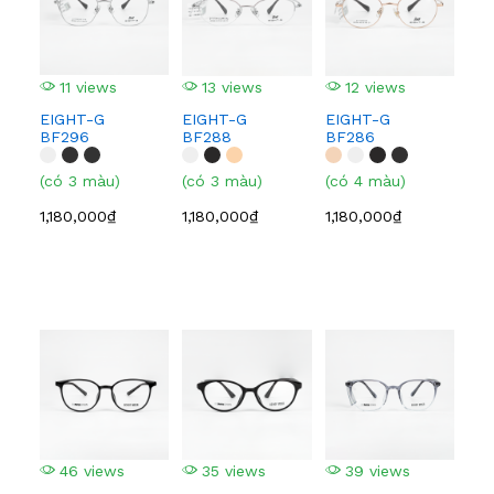
11 views
13 views
12 views
1
EIGHT-G
EIGHT-G
EIGHT-G
EI
BF296
BF288
BF286
BF
(có 3 màu)
(có 3 màu)
(có 4 màu)
(có
1,180,000₫
1,180,000₫
1,180,000₫
1,1
46 views
35 views
39 views
5