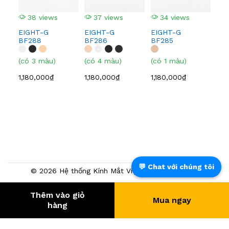
(có
38 views
37 views
34 views
1,0
EIGHT-G
EIGHT-G
EIGHT-G
BF288
BF286
BF285
(có 3 màu)
(có 4 màu)
(có 1 màu)
1,180,000₫
1,180,000₫
1,180,000₫
💬 Chat với chúng tôi
© 2026 Hệ thống Kính Mắt Việt Tín. Powered by
NTMTech
Thêm vào giỏ
Mua ngay
392.466
- KHÁCH HÀNG
hàng
® Trang TMĐT đã chứng nhận bởi BCT