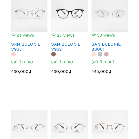
81 views
25 views
53 views
3
SRN BULONIE
SAN BULONIE
SAN BULONIE
SA
V933
V932
88001
210
(có 1 màu)
(có 1 màu)
(có 3 màu)
(có
430,000₫
430,000₫
445,000₫
445
3
EI
BF