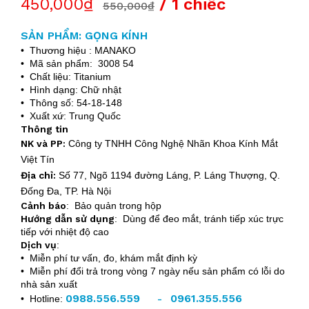
450,000₫
/ 1 chiếc
550,000₫
SẢN PHẨM: GỌNG KÍNH
• Thương hiệu : MANAKO
• Mã sản phẩm: 3008 54
• Chất liệu: Titanium
• Hình dạng: Chữ nhật
• Thông số: 54-18-148
• Xuất xứ: Trung Quốc
Thông tin
NK và PP:
Công ty TNHH Công Nghệ Nhãn Khoa Kính Mắt
Việt Tín
Địa chỉ:
Số 77, Ngõ 1194 đường Láng, P. Láng Thượng, Q.
Đống Đa, TP. Hà Nội
Cảnh báo
: Bảo quản trong hộp
Hướng dẫn sử dụng
: Dùng để đeo mắt, tránh tiếp xúc trực
tiếp với nhiệt độ cao
Dịch vụ
:
• Miễn phí tư vấn, đo, khám mắt định kỳ
• Miễn phí đổi trả trong vòng 7 ngày nếu sản phẩm có lỗi do
nhà sản xuất
0988.556.559
0961.355.556
• Hotline:
-