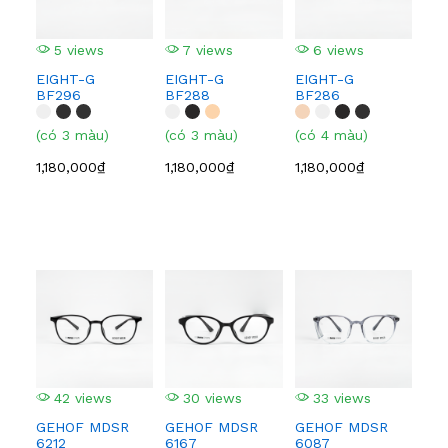
5 views
7 views
6 views
9
EIGHT-G
EIGHT-G
EIGHT-G
EI
BF296
BF288
BF286
BF
(có 3 màu)
(có 3 màu)
(có 4 màu)
(có
1,180,000₫
1,180,000₫
1,180,000₫
1,1
42 views
30 views
33 views
4
GEHOF MDSR
GEHOF MDSR
GEHOF MDSR
GE
6212
6167
6087
608