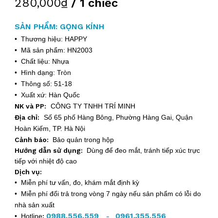
280,000₫
/ 1 chiếc
SẢN PHẨM: GỌNG KÍNH
• Thương hiệu: HAPPY
• Mã sản phẩm: HN2003
• Chất liệu: Nhựa
• Hình dạng: Tròn
• Thông số: 51-18
• Xuất xứ: Hàn Quốc
NK và PP:
CÔNG TY TNHH TRÍ MINH
Địa chỉ:
Số 65 phố Hàng Bông, Phường Hàng Gai, Quận
Hoàn Kiếm, TP. Hà Nội
Cảnh báo:
Bảo quản trong hộp
Hướng dẫn sử dụng:
Dùng để đeo mắt, tránh tiếp xúc trực
tiếp với nhiệt độ cao
Dịch vụ:
• Miễn phí tư vấn, đo, khám mắt định kỳ
• Miễn phí đổi trả trong vòng 7 ngày nếu sản phẩm có lỗi do
nhà sản xuất
0988.556.559
0961.355.556
• Hotline
:
-