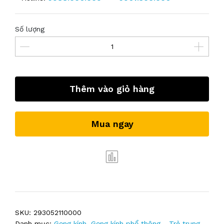
Số lượng
Thêm vào giỏ hàng
Mua ngay
SKU:
293052110000
Danh mục:
Gọng kính
,
Gọng kính phổ thông - Trẻ trung
,