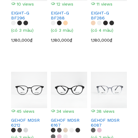
10 views
12 views
11 views
1
EIGHT-G
EIGHT-G
EIGHT-G
EI
BF296
BF288
BF286
BF
(có 3 màu)
(có 3 màu)
(có 4 màu)
(có
1,180,000₫
1,180,000₫
1,180,000₫
1,1
45 views
34 views
38 views
4
GEHOF MDSR
GEHOF MDSR
GEHOF MDSR
GE
6212
6167
6087
608
(có 3 màu)
(có 2 màu)
(có