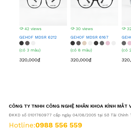
42 views
30 views
32
GEHOF MDSR 6212
GEHOF MDSR 6167
GEH
(có 3 màu)
(có 8 màu)
(có 
320,000₫
320,000₫
320
CÔNG TY TNHH CÔNG NGHỆ NHÃN KHOA KÍNH MẮT V
ĐKKD số 0101760977 cấp ngày 04/08/2005 tại Sở Tài Chính T
Hotline:
0988 556 559