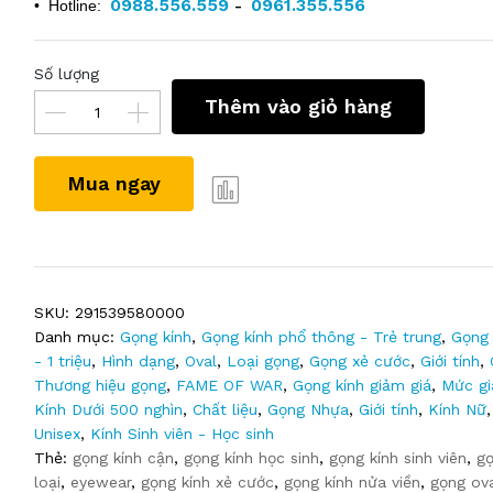
0988.556.559
0961.355.556
• Hotline:
-
Số lượng
Thêm vào giỏ hàng
Mua ngay
SKU:
291539580000
Danh mục:
Gọng kính
,
Gọng kính phổ thông - Trẻ trung
,
Gọng 
- 1 triệu
,
Hình dạng
,
Oval
,
Loại gọng
,
Gọng xẻ cước
,
Giới tính
,
Thương hiệu gọng
,
FAME OF WAR
,
Gọng kính giảm giá
,
Mức gi
Kính Dưới 500 nghìn
,
Chất liệu
,
Gọng Nhựa
,
Giới tính
,
Kính Nữ
Unisex
,
Kính Sinh viên - Học sinh
Thẻ:
gọng kính cận
,
gọng kính học sinh
,
gọng kính sinh viên
,
gọ
loại
,
eyewear
,
gọng kính xẻ cước
,
gọng kính nửa viền
,
gọng ov