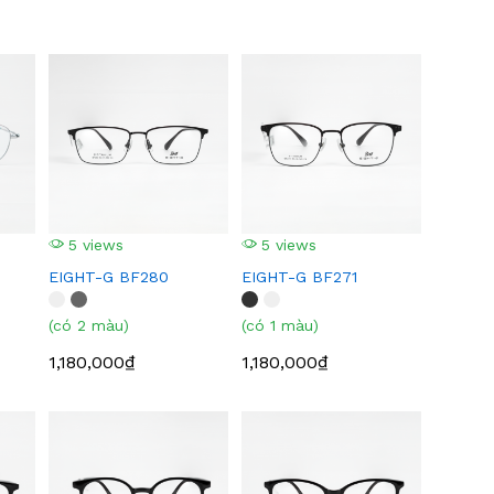
5 views
5 views
EIGHT-G BF280
EIGHT-G BF271
(có 2 màu)
(có 1 màu)
1,180,000₫
1,180,000₫