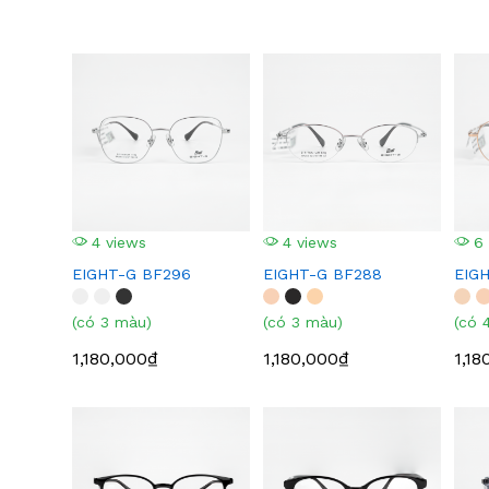
4 views
4 views
6 
EIGHT-G BF296
EIGHT-G BF288
EIG
(có 3 màu)
(có 3 màu)
(có 
1,180,000₫
1,180,000₫
1,18