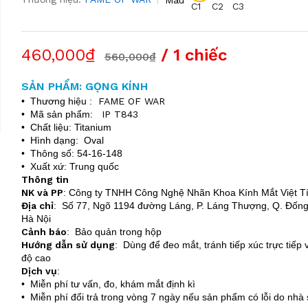
C1
C2
C3
460,000₫
/ 1 chiếc
560,000₫
SẢN PHẨM: GỌNG KÍNH
• Thương hiệu :
FAME OF WAR
• Mã sản phẩm:
IP T843
• Chất liệu: Titanium
• Hình dạng: Oval
• Thông số: 54-16-148
• Xuất xứ: Trung quốc
Thông tin
NK và PP
: Công ty TNHH Công Nghệ Nhãn Khoa Kính Mắt Việt T
Địa chỉ
: Số 77, Ngõ 1194 đường Láng, P. Láng Thượng, Q. Đống
Hà Nội
Cảnh báo
: Bảo quản trong hộp
Hướng dẫn sử dụng
: Dùng để đeo mắt, tránh tiếp xúc trực tiếp v
độ cao
Dịch vụ
:
• Miễn phí tư vấn, đo, khám mắt định kì
• Miễn phí đổi trả trong vòng 7 ngày nếu sản phẩm có lỗi do nhà 