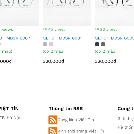
 views
45 views
32 views
OF MDSR 6087
GEHOF MDSR 6081
GEHOF MDSR 600
2 màu)
(có 2 màu)
(có 2 màu)
,000₫
320,000₫
320,000₫
IỆT TÍN
Thông tin RSS
Công t
P. Hà Nội
Giới thi
Gọng kính Việt Tín
Hệ thốn
Kính thời trang Việt Tín