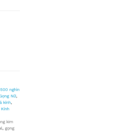
500 nghìn
Gọng Nữ
,
á kính
,
,
Kính
ng kim
al
,
gọng