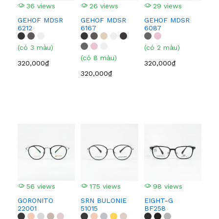
36 views
26 views
29 views
3
GEHOF MDSR
GEHOF MDSR
GEHOF MDSR
GE
6212
6167
6087
608
(có 3 màu)
(có 2 màu)
(có
(có 8 màu)
320,000₫
320,000₫
320
320,000₫
56 views
175 views
98 views
1
GORONITO
SRN BULONIE
EIGHT-G
EI
22001
51015
BF258
BF