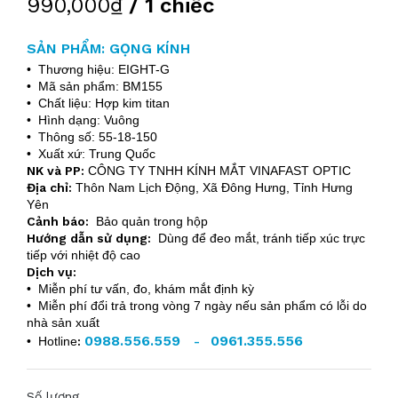
990,000₫
/ 1 chiếc
SẢN PHẨM: GỌNG KÍNH
• Thương hiệu: EIGHT-G
• Mã sản phẩm: BM155
• Chất liệu: Hợp kim titan
• Hình dạng: Vuông
• Thông số: 55-18-150
• Xuất xứ: Trung Quốc
NK và PP:
CÔNG TY TNHH KÍNH MẮT VINAFAST OPTIC
Địa chỉ:
Thôn Nam Lịch Động, Xã Đông Hưng, Tỉnh Hưng
Yên
Cảnh báo:
Bảo quản trong hộp
Hướng dẫn sử dụng:
Dùng để đeo mắt, tránh tiếp xúc trực
tiếp với nhiệt độ cao
Dịch vụ:
• Miễn phí tư vấn, đo, khám mắt định kỳ
• Miễn phí đổi trả trong vòng 7 ngày nếu sản phẩm có lỗi do
nhà sản xuất
0988.556.559
0961.355.556
• Hotline
:
-
Số lượng