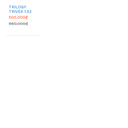
TRILOGY
TRIVEX 1.53
HMC
500,000₫
680,000₫