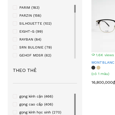
PARIM
(183)
PARZIN
(158)
SILHOUETTE
(102)
EIGHT-G
(99)
RAYBAN
(84)
SRN BULONIE
(79)
1.6K views
GEHOF MDSR
(62)
MONTBLANC
MANAKO
(56)
THEO THẺ
KABAOLAI
(41)
(có 1 màu)
SUPER V
(32)
16,800,000₫
STEVEN KURRY
(32)
PALNDER
(30)
gọng kính cận
(466)
ZENTA
(29)
gọng cao cấp
(406)
SULWHACELL
(24)
gọng kính học sinh
(270)