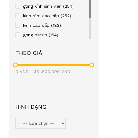
REBACCA
(24)
gọng kính sinh viên
(254)
OLD FASHION CAR
(23)
kính râm cao cấp
(252)
TITTOT
(21)
kính cao cấp
(183)
TOPIN
(20)
gọng parzin
(154)
FRENDISS
(20)
gọng kim loại
(122)
THEO GIÁ
ZIOZIA
(20)
gọng nhựa
(106)
LEO GONE
(19)
eyewear
(98)
0
VND
BAOGELI
-
381,600,000
(18)
VND
OAKLEY
(18)
SEROVA
(17)
BROMA
(17)
HÌNH DẠNG
PAUL FRANK
(17)
SNEAKY
(16)
PETERSON
(16)