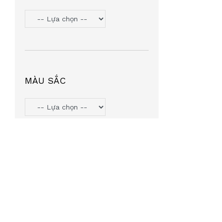
TOMMY HILIFGER
(6)
HANGAZZ
(5)
ORYN
(5)
VOSS COZY
(5)
PJMASHERO
(4)
MÀU SẮC
MIU MIU
(4)
MICHAEL KORS
(4)
LIGHT KIDS
(4)
AGNESB
(4)
INTEROJO
(3)
LEATA
(3)
TIFFANY & CO
(3)
SUMMIT7
(2)
MINGLE
(2)