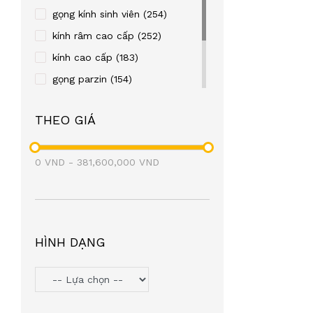
REBACCA
(24)
gọng kính sinh viên
(254)
OLD FASHION CAR
(23)
kính râm cao cấp
(252)
TITTOT
(21)
kính cao cấp
(183)
TOPIN
(20)
gọng parzin
(154)
FRENDISS
(20)
gọng kim loại
(122)
THEO GIÁ
ZIOZIA
(20)
gọng nhựa
(106)
LEO GONE
(19)
eyewear
(98)
0
VND
BAOGELI
-
381,600,000
(18)
VND
OAKLEY
(18)
SEROVA
(17)
BROMA
(17)
HÌNH DẠNG
PAUL FRANK
(17)
SNEAKY
(16)
PETERSON
(16)