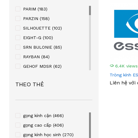
PARIM
(183)
PARZIN
(158)
SILHOUETTE
(102)
EIGHT-G
(100)
SRN BULONIE
(85)
RAYBAN
(84)
6.4K views
GEHOF MDSR
(62)
Tròng kính E
MANAKO
(56)
Liên hệ với
THEO THẺ
KABAOLAI
(41)
SUPER V
(32)
STEVEN KURRY
(32)
PALNDER
(30)
gọng kính cận
(466)
ZENTA
(29)
gọng cao cấp
(406)
SULWHACELL
(24)
gọng kính học sinh
(270)