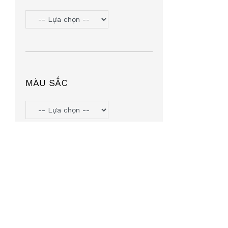
TOMMY HILIFGER
(6)
HANGAZZ
(5)
ORYN
(5)
VOSS COZY
(5)
PJMASHERO
(4)
MÀU SẮC
MIU MIU
(4)
MICHAEL KORS
(4)
LIGHT KIDS
(4)
AGNESB
(4)
INTEROJO
(3)
LEATA
(3)
TIFFANY & CO
(3)
SUMMIT7
(2)
MINGLE
(2)