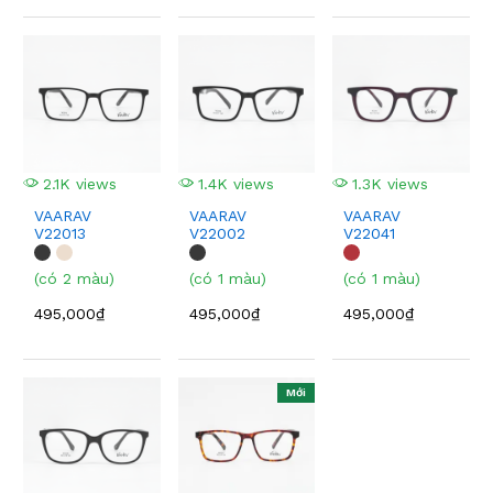
2.1K views
1.4K views
1.3K views
VAARAV
VAARAV
VAARAV
V22013
V22002
V22041
(có 2 màu)
(có 1 màu)
(có 1 màu)
495,000₫
495,000₫
495,000₫
Mới