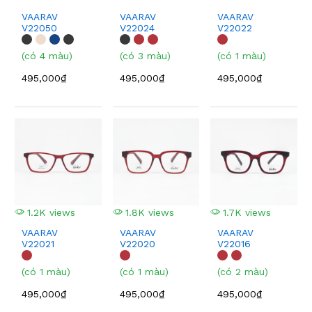
VAARAV
VAARAV
VAARAV
V22050
V22024
V22022
(có 4 màu)
(có 3 màu)
(có 1 màu)
495,000₫
495,000₫
495,000₫
1.2K views
1.8K views
1.7K views
VAARAV
VAARAV
VAARAV
V22021
V22020
V22016
(có 1 màu)
(có 1 màu)
(có 2 màu)
495,000₫
495,000₫
495,000₫