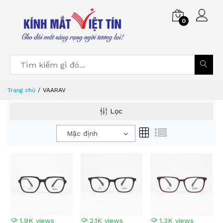
0
Trang chủ
VAARAV
Lọc
Mặc định
1.9K views
2.1K views
1.3K views