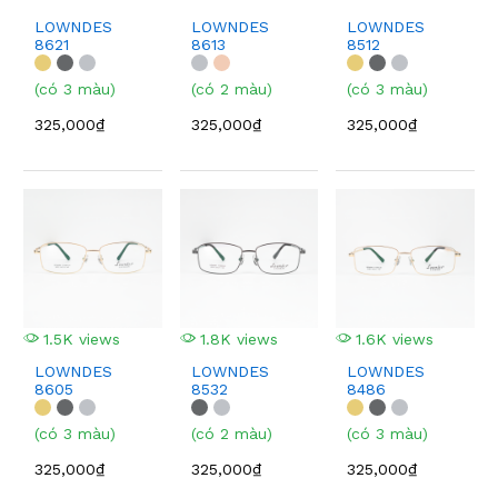
LOWNDES
LOWNDES
LOWNDES
8621
8613
8512
(có 3 màu)
(có 2 màu)
(có 3 màu)
325,000₫
325,000₫
325,000₫
1.5K views
1.8K views
1.6K views
LOWNDES
LOWNDES
LOWNDES
8605
8532
8486
(có 3 màu)
(có 2 màu)
(có 3 màu)
325,000₫
325,000₫
325,000₫