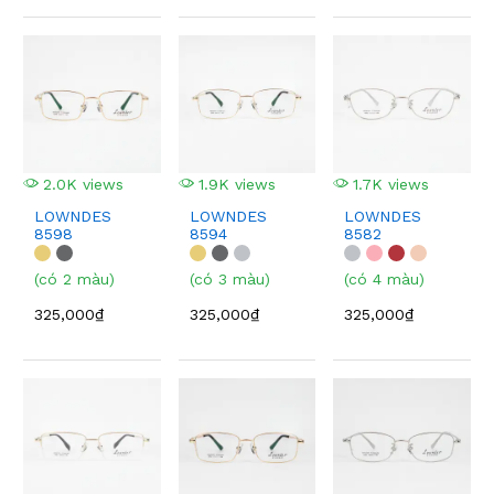
2.0K views
1.9K views
1.7K views
LOWNDES
LOWNDES
LOWNDES
8598
8594
8582
(có 2 màu)
(có 3 màu)
(có 4 màu)
325,000₫
325,000₫
325,000₫