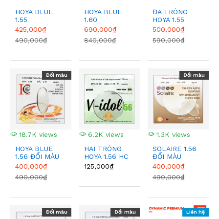
HOYA BLUE
HOYA BLUE
ĐA TRÒNG
1.55
1.60
HOYA 1.55
425,000₫
690,000₫
500,000₫
490,000₫
840,000₫
590,000₫
Đổi màu
Đổi màu
18.7K views
6.2K views
1.3K views
HOYA BLUE
HAI TRÒNG
SOLAIRE 1.56
1.56 ĐỔI MÀU
HOYA 1.56 HC
ĐỔI MÀU
GREY
BROWN
400,000₫
125,000₫
400,000₫
490,000₫
490,000₫
Đổi màu
Đổi màu
Liên hệ