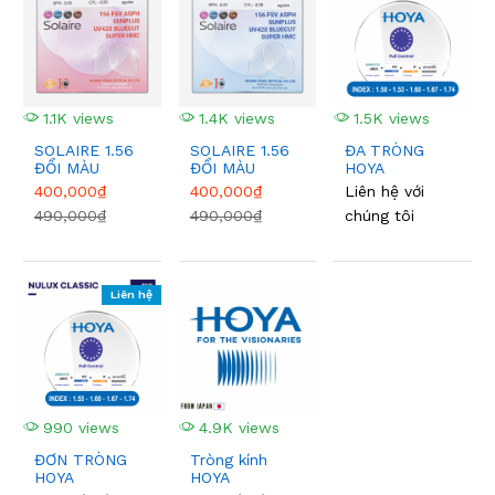
1.1K views
1.4K views
1.5K views
SOLAIRE 1.56
SOLAIRE 1.56
ĐA TRÒNG
ĐỔI MÀU
ĐỔI MÀU
HOYA
PINK
BLUE
400,000₫
400,000₫
Liên hệ với
490,000₫
490,000₫
chúng tôi
Liên hệ
990 views
4.9K views
ĐƠN TRÒNG
Tròng kính
HOYA
HOYA